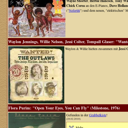
Wayne Shorter
,
Herbie Hancock
,
Tony Wil
Chick Corea
an den E-Pianos,
Dave Hollan
("
Nefertiti
") und dem neuen, "elektrischen" M
Waylon Jennings, Willie Nelson, Jessi Colter, Tompall Glaser: "Wa
Waylon & Willie hielten zusammen mit
Jessi 
Flora Purim: "Open Your Eyes, You Can Fly" (Milestone, 1976)
Gefunden in der
Grabbelkiste
!
(28.02.2010)
Mehr ...