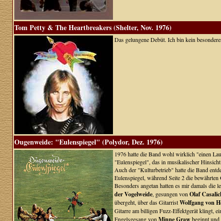
Tom Petty & The Heartbreakers (Shelter, Nov. 1976)
Das gelungene Debüt. Ich bin kein besonderer
Ougenweide: "Eulenspiegel" (Polydor, Dez. 1976)
1976 hatte die Band wohl wirklich "einen Lau
"Eulenspiegel", das in musikalischer Hinsicht 
Auch der "Kulturbetrieb" hatte die Band entde
Eulenspiegel, während Seite 2 die bewährten O
Besonders angetan hatten es mir damals die let
der Vogelweide
, gesungen von
Olaf Casalic
übergeht, über das Gitarrist
Wolfgang von H
Gitarre am billigen Fuzz-Effektgerät klingt, 
Engelsgesang von
Minne Graw
beginnt und s