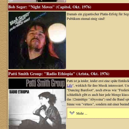
Bob Seger: "Night Moves" (Capitol, Okt. 1976)
Damals ein gigantischer Platin-Erfolg für Sege
Publikum einmal einig sind!
Patti Smith Group: "Radio Ethiopia" (Arista, Okt. 1976)
Patti ist ja leider, leider erst eine späte En
Life
", wirklich für ihre Musik interessiert. 
"Dancing Barefoot", noch etwas wie "Frederick"
schließlich gibt es auch hier jede Menge kla
das 12minütige "Abyssina") und die Band spie
Sinne von "virtuos", sondern mit einer beeind
Mehr ...