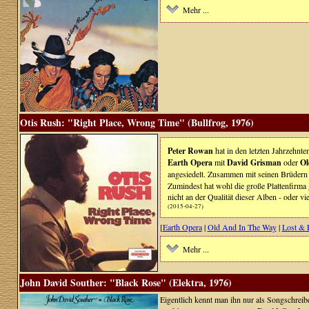
Mehr ...
Otis Rush: "Right Place, Wrong Time" (Bullfrog, 1976)
Peter Rowan
hat in den letzten Jahrzehnte
Earth Opera
mit
David Grisman
oder
Ol
angesiedelt. Zusammen mit seinen Brüder
Zumindest hat wohl die große Plattenfirma g
nicht an der Qualität dieser Alben - oder v
(2015-04-27)
[
Earth Opera
|
Old And In The Way
|
Lost & 
Mehr ...
John David Souther: "Black Rose" (Elektra, 1976)
Eigentlich kennt man ihn nur als Songschreib