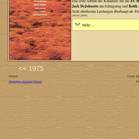
Das erste Album des Kanadiers für das
EC
Jack DeJohnette
am Schlagzeug und
Keith 
Sicht allerbesten Leistungen überhaupt ab. 
(09.04.2009)
Mehr ...
<< 1975
Erstellt:
Letzte Ak
Homepage im neuen Fenster
W