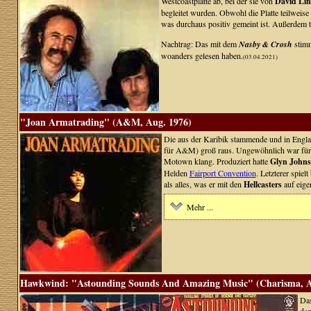
Westcoastplatte ab, bei der sie von
David Lin
begleitet wurden. Obwohl die Platte teilweise
was durchaus positiv gemeint ist. Außerdem t
Nachtrag: Das mit dem
Nasby & Crosh
stimm
woanders gelesen haben.
(03.04.2021)
"Joan Armatrading" (A&M, Aug. 1976)
Die aus der Karibik stammende und in Englan
für A&M) groß raus. Ungewöhnlich war für vi
Motown klang. Produziert hatte
Glyn Johns
Helden
Fairport Convention
. Letzterer spiel
als alles, was er mit den
Hellcasters
auf eige
Mehr ...
Hawkwind: "Astounding Sounds And Amazing Music" (Charisma, A
Das