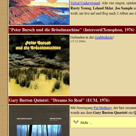
Velvet Underground
. Alle vier singen, spiel
Rusty Young
,
Leland Sklar
,
Joe Sample
u
weiß, nie live auf und flog nach 2 Alben aus ih
"Peter Bursch und die Bröselmaschine" (Intercord/Xenophon, 1976)
Gefunden in der
Grabbelkiste
!
(17.12.2006)
Gary Burton Quintet: "Dreams So Real" (ECM, 1976)
Mit Neuzugang
Pat Metheny
, der hier zusam
wurde aus dem
Gary Burton Quartett
ein
Q
Mehr ...