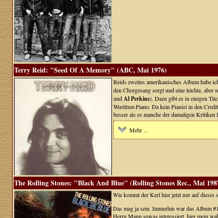
Terry Reid: "Seed Of A Memory" (ABC, Mai 1976)
Reids zweites amerikanisches Album habe ich,
den Chorgesang sorgt und eine leichte, aber n
und
Al Perkins
). Dazu gibt es in einigen Ti
Wurlitzer-Piano. Da kein Pianist in den Credi
besser als es manche der damaligen Kritiken 
Mehr ...
The Rolling Stones: "Black And Blue" (Rolling Stones Rec., Mai 198
Wie kommt der Kerl hier jetzt nur auf dieses
Das mag ja sein. Immerhin war das Album #1 i
Herrn Mann sowas interessiert, hier mein wah