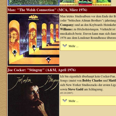
Man: "The Welsh Connection" (MCA, März 1976)
Man letztes Studioalbum vor dem Ende der Ban
(oder "britischen Allman Brothers") jahrelang
Company
) und an den Keyboards Heimkehr
Williams
) zu Höchstleistungen. Vielleicht is
musikalisch beste. Davon kann man sich dan
1976 aus dem Londoner Roundhouse überzeuge
Mehr ...
Joe Cocker: "Stingray" (A&M, April 1976)
Ich bin eigentlich überhaupt kein Cocker-Fan.
Songs (meist von
Bobby Charles
und
Matt
sich New-Yorker Studiocracks der ersten Lig
sowie
Steve Gadd
am Schlagzeug.
(03.10.2007)
Mehr ...