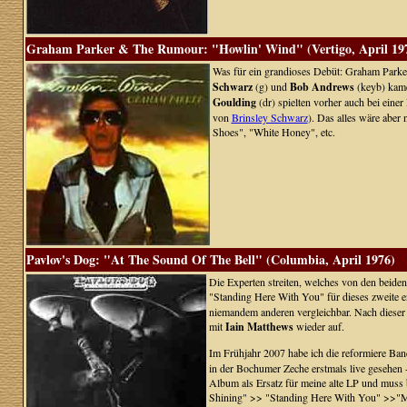
Graham Parker & The Rumour: "Howlin' Wind" (Vertigo, April 19
Was für ein grandioses Debüt: Graham Parker
Schwarz
(g) und
Bob Andrews
(keyb) kam
Goulding
(dr) spielten vorher auch bei eine
von
Brinsley Schwarz
). Das alles wäre abe
Shoes", "White Honey", etc.
Pavlov's Dog: "At The Sound Of The Bell" (Columbia, April 1976)
Die Experten streiten, welches von den beide
"Standing Here With You" für dieses zweite 
niemandem anderen vergleichbar. Nach dieser
mit
Iain Matthews
wieder auf.
Im Frühjahr 2007 habe ich die reformiere Ba
in der Bochumer Zeche erstmals live gesehen 
Album als Ersatz für meine alte LP und muss 
Shining" >> "Standing Here With You" >>"Mers