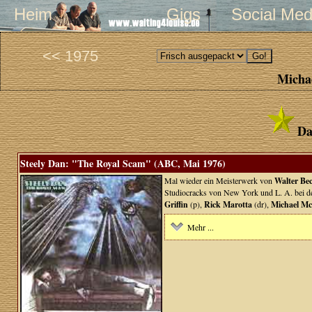
Heim
Gigs
Social Med
<< 1975
Michae
Da
Steely Dan: "The Royal Scam" (ABC, Mai 1976)
Mal wieder ein Meisterwerk von
Walter Be
Studiocracks von New York und L. A. bei de
Griffin
(p),
Rick Marotta
(dr),
Michael M
Mehr ...