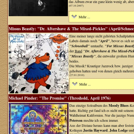
das Album zwar ein ganz klein wenig ab, aber 
(07.10.2007)
Mehr ...
Missus Beastly: "Dr. Aftershave & The Mixed-Pickles" (April/Schneeb
Eine meiner lange nicht gehörten Schallplatt
Labels damals noch
"April"
, bevor es sich u
"Schneeball"
umtaufte.
"For Missus Beastl
der
Band
"Dr. Aftershave & The Mixed-Pic
"Missus Beastly"
, die entweder großem Humo
beides.
Die Musik? Krautiger Jazzrock bzw. jazziger 
gehoben hatten und von denen gleich mehrere
(27.01.2010)
Mehr ...
Michael Pinder: "The Promise" (Threshold, April 1976)
Das einzige Soloalbum des
Moody Blues
-Ke
hatte. Richtig gut fand ich es nicht mit sei
Wahlheimat Kalifornien. Nur die jazzige N
Peterson
mochte ich schon immer.
Aus der Distanz heraus kann man aber feststel
Kollegen
Justin Hayward
,
John Lodge
un