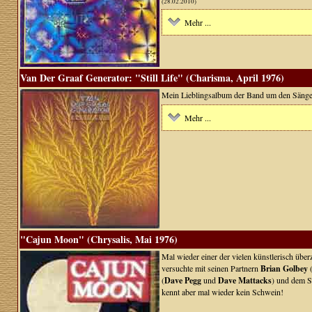
(28.02.2010)
Mehr ...
Van Der Graaf Generator: "Still Life" (Charisma, April 1976)
Mein Lieblingsalbum der Band um den Sänge
Mehr ...
"Cajun Moon" (Chrysalis, Mai 1976)
Mal wieder einer der vielen künstlerisch übe
versuchte mit seinen Partnern
Brian Golbey
(
(
Dave Pegg
und
Dave Mattacks
) und dem S
kennt aber mal wieder kein Schwein!