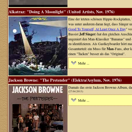
Alkatraz: "Doing A Moonlight" (United Artists, Nov. 1976)
Eine der letzten schönen Hippie-Rockplatten,
was unter anderem daran liegt, dass Sänger u
Good To Yourself, At Least Once A Day
" v
Bassist
Jeff Singer
) hat den gleichen Anschl
ungeniert den Man-Klassiker "Bananas" und 
zu identifizieren. Als Gastkeyboarder hört ma
Gesamturteil: ein Muss für
Man
-Fans, aber 
einen "Tacken" besser als das "Original".
Mehr ...
Jackson Browne: "The Pretender" (Elektra/Asylum, Nov. 1976)
Damals das erste Jackson Browne-Album, dass
(27.04.2013)
Mehr ...