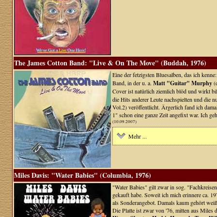
The James Cotton Band: "Live & On The Move" (Buddah, 1976)
Eine der fetzigsten Bluesalben, das ich ken
Band, in der u. a.
Matt "Guitar" Murphy
(
Cover ist natürlich ziemlich blöd und wirkt b
die Hits anderer Leute nachspielten und die 
Vol.2) veröffentlicht. Ärgerlich fand ich da
1" schon eine ganze Zeit angefixt war. Ich geh
(10.09.2007)
Mehr ...
Miles Davis: "Water Babies" (Columbia, 1976)
"Water Babies" gilt zwar in sog. "Fachkreise
gekauft habe. Soweit ich mich erinnere ca. 19
als Sonderangebot. Damals kaum gehört weiß 
Die Platte ist zwar von '76, mitten aus Miles