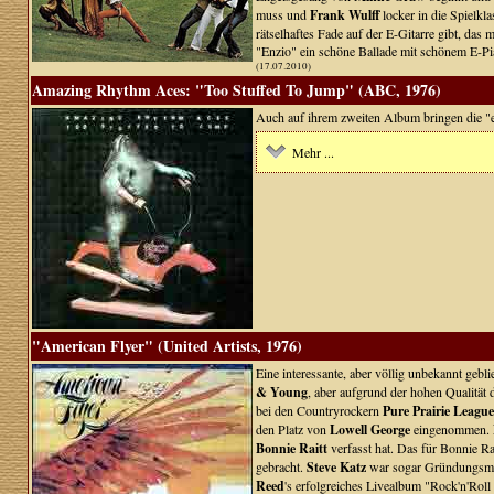
muss und
Frank Wulff
locker in die Spielkl
rätselhaftes Fade auf der E-Gitarre gibt, da
"Enzio" ein schöne Ballade mit schönem E-Pia
(17.07.2010)
Amazing Rhythm Aces: "Too Stuffed To Jump" (ABC, 1976)
Auch auf ihrem zweiten Album bringen die "
Mehr ...
"American Flyer" (United Artists, 1976)
Eine interessante, aber völlig unbekannt geb
& Young
, aber aufgrund der hohen Qualität d
bei den Countryrockern
Pure Prairie League
den Platz von
Lowell George
eingenommen.
Bonnie Raitt
verfasst hat. Das für Bonnie R
gebracht.
Steve Katz
war sogar Gründungsmit
Reed
's erfolgreiches Livealbum "Rock'n'Rol