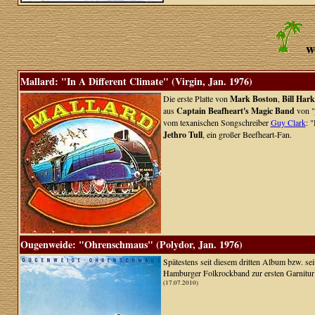
w
Mallard: "In A Different Climate" (Virgin, Jan. 1976)
Die erste Platte von
Mark Boston
,
Bill Hark
aus
Captain Beafheart's Magic Band
von "
vom texanischen Songschreiber
Guy Clark
: 
Jethro Tull
, ein großer Beefheart-Fan.
Ougenweide: "Ohrenschmaus" (Polydor, Jan. 1976)
Spätestens seit diesem dritten Album bzw. s
Hamburger Folkrockband zur ersten Garnitur
(17.07.2010)