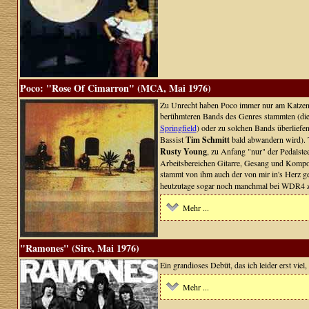
Poco: "Rose Of Cimarron" (MCA, Mai 1976)
Zu Unrecht haben Poco immer nur am Katzenti
berühmteren Bands des Genres stammten (die
Springfield
) oder zu solchen Bands überliefe
Bassist
Tim Schmitt
bald abwandern wird). T
Rusty Young
, zu Anfang "nur" der Pedalstee
Arbeitsbereichen Gitarre, Gesang und Komposi
stammt von ihm auch der von mir in's Herz g
heutzutage sogar noch manchmal bei WDR4 zu
Mehr ...
"Ramones" (Sire, Mai 1976)
Ein grandioses Debüt, das ich leider erst viel,
Mehr ...