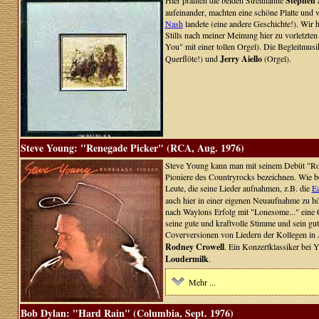
Hier prallten die beiden Streithähne
Stephen S
aufeinander, machten eine schöne Platte und v
Nash
landete (eine andere Geschichte!). Wir 
Stills nach meiner Meinung hier zu vorletzten
You" mit einer tollen Orgel). Die Begleitmu
Querflöte!) und
Jerry Aiello
(Orgel).
Steve Young: "Renegade Picker" (RCA, Aug. 1976)
Steve Young kann man mit seinem Debüt "Ro
Pioniere des Countryrocks bezeichnen. Wie bei
Leute, die seine Lieder aufnahmen, z.B. die
Ea
auch hier in einer eigenen Neuaufnahme zu hö
nach Waylons Erfolg mit "Lonesome..." eine C
seine gute und kraftvolle Stimme und sein gut
Coverversionen von Liedern der Kollegen in
Rodney Crowell
. Ein Konzertklassiker bei 
Loudermilk
.
Mehr ...
Bob Dylan: "Hard Rain" (Columbia, Sept. 1976)