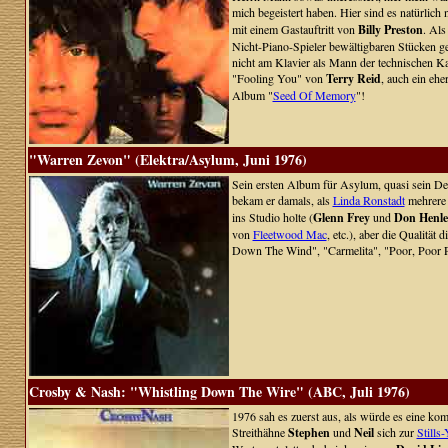
mich begeistert haben. Hier sind es natürlic
mit einem Gastauftritt von
Billy Preston
. Als
Nicht-Piano-Spieler bewältigbaren Stücken ge
nicht am Klavier als Mann der technischen Ka
"Fooling You" von
Terry Reid
, auch ein ehe
Album "
Seed Of Memory
"!
"Warren Zevon" (Elektra/Asylum, Juni 1976)
Sein ersten Album für Asylum, quasi sein Deb
bekam er damals, als
Linda Ronstadt
mehrere 
ins Studio holte (
Glenn Frey
und
Don Henl
von
Fleetwood Mac
, etc.), aber die Qualitä
Down The Wind", "Carmelita", "Poor, Poor P
Crosby & Nash: "Whistling Down The Wire" (ABC, Juli 1976)
1976 sah es zuerst aus, als würde es eine k
Streithähne
Stephen
und
Neil
sich zur
Stills