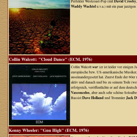
Perfekter Westcoast-Pop (mit
David Crosby
Waddy Wachtel
u.v.a.) mit ein paar jazzige
Collin Walcott: "Cloud Dance" (ECM, 1976)
Collin Walcott
war
(er ist leider vor einigen
europäische bzw. US-amerikanische Musiker, de
auseinandergesetzt hat. Zuerst Ende der 60er m
aktiv und danach und bis zu seinem Tode (wel
erfolgreich, veröffentlichte er auf dem deutsc
Vasconcelos
, aber auch sehr schöne Soloalb
Bassist
Dave Holland
und Trommler
Jack D
Kenny Wheeler: "Gnu High" (ECM, 1976)