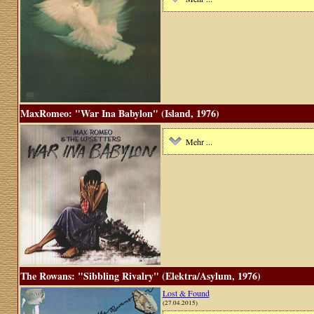
MaxRomeo: "War Ina Babylon" (Island, 1976)
Mehr ...
The Rowans: "Sibbling Rivalry" (Elektra/Asylum, 1976)
Lost & Found
(27.04.2015)