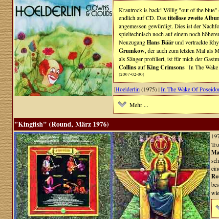
Krautrock is back! Völlig "out of the blue
endlich auf CD. Das
titellose zweite Alb
angemessen gewürdigt. Dies ist der Nachfo
spieltechnisch noch auf einem noch höher
Neuzugang
Hans Bäär
und vertrackte Rh
Grumkow
, der auch zum letzten Mal als 
als Sänger profiliert, ist für mich der Gast
Collins
auf
King Crimsons
"In The Wake 
(2007-02-00)
[
Hoelderlin
(1975) |
In The Wake Of Poseido
Mehr ...
"Kingfish" (Round, März 1976)
197
Tru
Mat
sch
ein
Ro
bes
wie