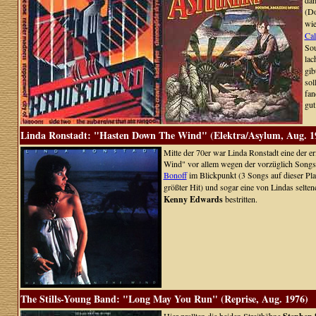
dam
(Do
wie
Cal
Sou
lac
gib
sol
fan
gut
Linda Ronstadt: "Hasten Down The Wind" (Elektra/Asylum, Aug. 1
Mitte der 70er war Linda Ronstadt eine der 
Wind" vor allem wegen der vorzüglich Songs 
Bonoff
im Blickpunkt (3 Songs auf dieser Plat
größter Hit) und sogar eine von Lindas selt
Kenny Edwards
bestritten.
The Stills-Young Band: "Long May You Run" (Reprise, Aug. 1976)