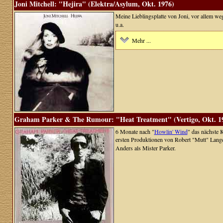
Joni Mitchell: "Hejira" (Elektra/Asylum, Okt. 1976)
Meine Lieblingsplatte von Joni, vor allem we
u.a.
Mehr ...
Graham Parker & The Rumour: "Heat Treatment" (Vertigo, Okt. 1
6 Monate nach "
Howlin' Wind
" das nächste 
ersten Produktionen von Robert "Mutt" Lan
Anders als Mister Parker.