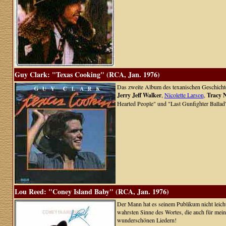
Guy Clark: "Texas Cooking" (RCA, Jan. 1976)
Das zweite Album des texanischen Geschichten
Jerry Jeff Walker
,
Nicolette Larson
,
Tracy 
Hearted People" und "Last Gunfighter Ballad
Lou Reed: "Coney Island Baby" (RCA, Jan. 1976)
Der Mann hat es seinem Publikum nicht leicht
wahrsten Sinne des Wortes, die auch für mein
wunderschönen Liedern!