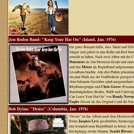
Jess Roden Band: "Keep Your Hat On" (Island, Jan. 1976)
Ein gutes Beispiel dafür, dass Talent und E
Sänger und gehört in eine Reihe mit Rod Ste
erreicht zu haben. Nach zwei Alben mit der
Densmore
als Jim Morrison-Ersatz und einer
und den
Meters
als Begleitband aufgenommen, 
Livealbum brachte. Alle drei Platten präsen
ein paar Mark aus der Grabbelkiste gezogen ha
ohne bekannte Gesichter spielt ausgezeichnet
Rhythmusgruppe und
Chris Gower
(Posaun
Bandmitgliedern (Roden, Webb und Cartwright
Can Leave Your Hat On" von
Randy Newm
Eagles
(besser als das Original!) und die Nas
Bob Dylan: "Desire" (Columbia, Jan. 1976)
"Desire" ist das Album nach dem Meisterwer
Texter
Jacques Levy
geschrieben, herausrage
eine komplett neue Begleitband zu hören, in d
durchgängig zweite Stimme,
Scarlet Rivera
s