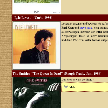
"Lyle Lovett" (Curb, 1986)
Lovett ist Texaner und bewegt sich auf s
Earl Keen
und
Steve Earle
. Sein Stilmi
als zeitweiligen Ehemann von
Julia Rob
Anspieltipps: "This Old Porch" (zusam
und dann 1993 von
Willie Nelson
aufge
The Smiths: "The Queen Is Dead" (Rough Trade, Juni 1986)
Das Meisterwerk der Band?
Mehr ...