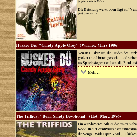
(irgendwann in 2004)
Die Betonung weiter oben liegt auf "vers
(Frühjahr 2005)
Hüsker Dü: "Candy Apple Grey" (Warner, März 1986)
Verrat! Hüsker Dü, die Helden des Punk,
großen Durchbruch gereicht - und sicher
als Späteinsteiger (ich habe die Band er
Mehr ...
The Triffids: "Born Sandy Devotional" (Hot, März 1986)
Ein wunderbares Album der australisch
Rock" und "Countryrock" zusammenbrach
die Songs "Wide Open Road", "Chicken K