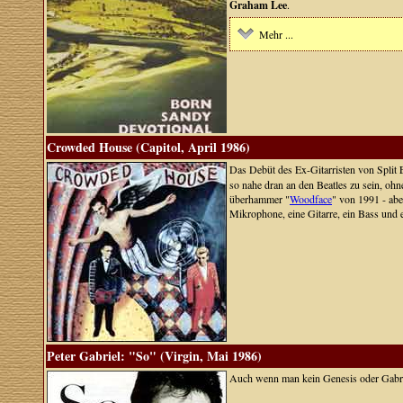
Graham Lee
.
Mehr ...
Crowded House (Capitol, April 1986)
Das Debüt des Ex-Gitarristen von Split
so nahe dran an den Beatles zu sein, oh
überhammer "
Woodface
" von 1991 - abe
Mikrophone, eine Gitarre, ein Bass und 
Peter Gabriel: "So" (Virgin, Mai 1986)
Auch wenn man kein Genesis oder Gabri