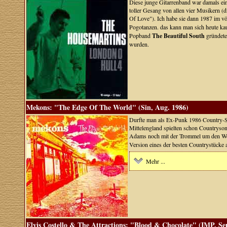
Diese junge Gitarrenband war damals ein 
toller Gesang von allen vier Musikern (
Of Love"). Ich habe sie dann 1987 im vö
Pogotanzen. das kann man sich heute ka
Popband
The Beautiful South
gründete
wurden.
Mekons: "The Edge Of The World" (Sin, Aug. 1986)
Durfte man als Ex-Punk 1986 Country-S
Mittelengland spielten schon Countryson
Adams noch mit der Trommel um den We
Version eines der besten Countrystücke 
Mehr ...
Elvis Costello & The Attractions: "Blood & Chocolate" (IMP, Se