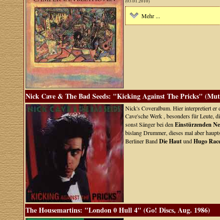
(03.01.2010)
Mehr ...
Nick Cave & The Bad Seeds: "Kicking Against The Pricks" (Mut
Nick's Coveralbum. Hier interpretiert er
Cave'sche Werk , besonders für Leute, d
sonst Sänger bei den
Einstürzenden N
bislang Drummer, dieses mal aber hauptsä
Berliner Band
Die Haut
und
Hugo Rac
The Housemartins: "London 0 Hull 4" (Go! Discs, Aug. 1986)