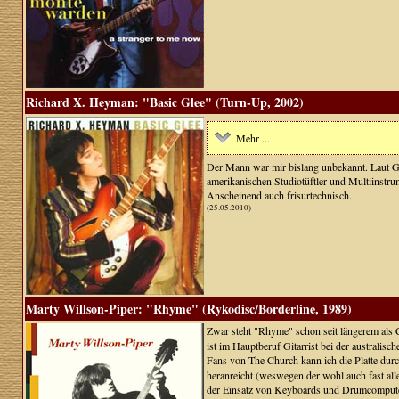
Richard X. Heyman: "Basic Glee" (Turn-Up, 2002)
Mehr ...
Der Mann war mir bislang unbekannt. Laut Gl
amerikanischen Studiotüftler und Multiinstru
Anscheinend auch frisurtechnisch.
(25.05.2010)
Marty Willson-Piper: "Rhyme" (Rykodisc/Borderline, 1989)
Zwar steht "Rhyme" schon seit längerem als 
ist im Hauptberuf Gitarrist bei der australis
Fans von The Church kann ich die Platte du
heranreicht (weswegen der wohl auch fast all
der Einsatz von Keyboards und Drumcomputern,