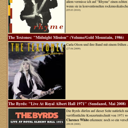
allem vermisse ich auf "Rhyme" einen echten
wenn sie in konventionellen rockmusikalisch
(05.03.2010)
The Textones: "Midnight Mission" (Volume/Gold Mountain, 1986)
Carla Olson und ihre Band mit einem frühen
(27.04.2009)
The Byrds: "Live At Royal Albert Hall 1971" (Sundazed, Mai 2008)
Die Byrds dürfen auf dieser Seite natürlich ni
veröffentlichte Konzertmitschnitt von 1971 w
Clarence White
erkennen: noch so ein versc
(09.08.2008)