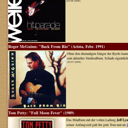
(03.08.2008)
Roger McGuinn: "Back From Rio" (Arista, Febr. 1991)
Ohne den ehemaligen Sänger der Byrds kann 
sein aktuelles Studioalbum. Schade eigentlich 
(29.07.2008)
Tom Petty: "Full Moon Fever" (1989)
Das Hitalbum mit der vollen Ladung
Jeff Ly
seiner Anfangszeit galt der gute Tom mal als