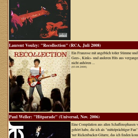
Laurent Voulzy: "Recollection" (RCA, Juli 2008)
Ein Franzose mit angeblich toller Stimme und 
Gees-, Kinks- und anderen Hits aus vergangen
nicht anhören ...
(03.08.2008)
Paul Weller: "Hitparade" (Universal, Nov. 2006)
Eine Compilation aus allen Schaffensphasen 
gehört habe, die ich als "mittelprächtiger Fan"
'ner Rickenbacker-Gitarre, das ich finden konnt