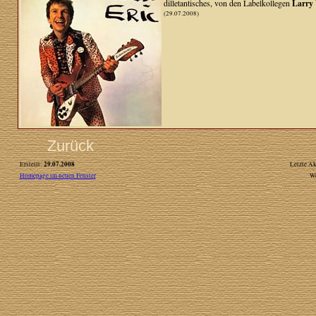
dilletantisches, von den Labelkollegen
Larry 
(29.07.2008)
Zurück
29.07.2008
Erstellt:
Letzte Ak
Homepage im neuen Fenster
W