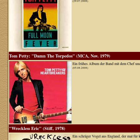
(29.07.2008)
Tom Petty: "Damn The Torpedos" (MCA, Nov. 1979)
Ein frühes Album der Band mit dem Chef und 
(05.08.2008)
"Wreckless Eric" (Stiff, 1978)
Ein schräger Vogel aus England, der mal für k