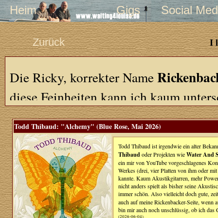
Heim
Gigs
Social Med
Zurück
I 
Rickenbac
Die Ricky, korrekter Name
diese Feinheiten kann ich kaum unters
Lieblinxgitarre - das ist natürlich die
T
Todd Thibaud: "Alchemy" (Blue Rose, Mai 2026)
wunderschönes Arbeitsgerät für Gitarre
Todd Thibaud ist irgendwie ein alter Bekan
wenn auch im Einsatz ein wenig zickig
Thibaud
oder Projekten wie
Water And 
ein mir von YouTube vorgeschlagenes Konze
live vor Publikum einfach kein Vergnü
Werkes (drei, vier Platten von ihm oder mit 
kannte. Kaum Akustikgitarren, mehr Power-P
Halbakustikgitarre mit sehr leisen Pic
nicht anders spielt als bisher seine Akusti
immer schön. Also vielleicht doch gute, ze
Heavy-Abteilung. Sagen wir es mal so:
auch auf meine Rickenbacker-Seite, wenn a
bin mir auch noch unschlüssig, ob ich das
(2026-06-04)