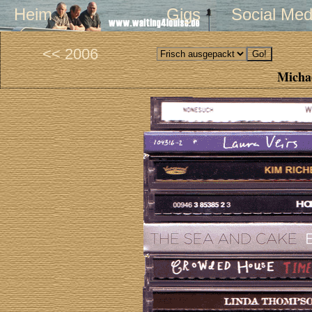
Heim
Gigs
Social Med
<< 2006
Michae