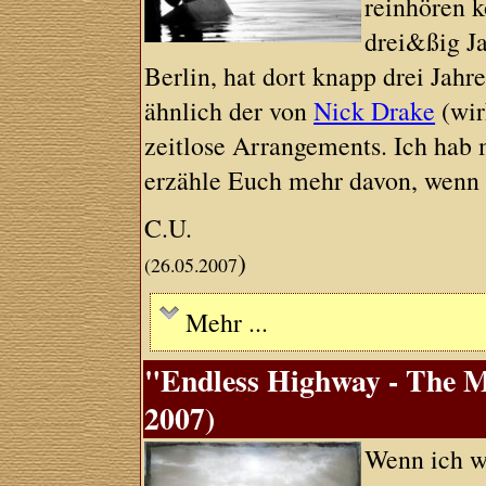
reinhören k
drei&ßig Ja
Berlin, hat dort knapp drei Jah
ähnlich der von
Nick Drake
(wir
zeitlose Arrangements. Ich hab
erzähle Euch mehr davon, wenn 
C.U.
)
(26.05.2007
Mehr ...
"Endless Highway - The M
2007)
Wenn ich wa