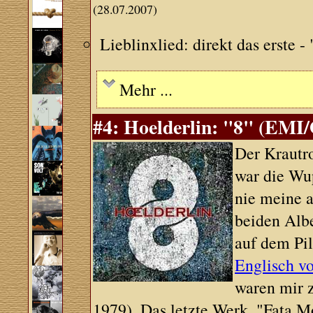
(28.07.2007)
Lieblinxlied: direkt das erste - 
Mehr ...
#4: Hoelderlin: "8" (EMI
Der Krautro
war die Wu
nie meine a
beiden Alb
auf dem Pi
Englisch v
waren mir 
1979). Das letzte Werk, "Fata M