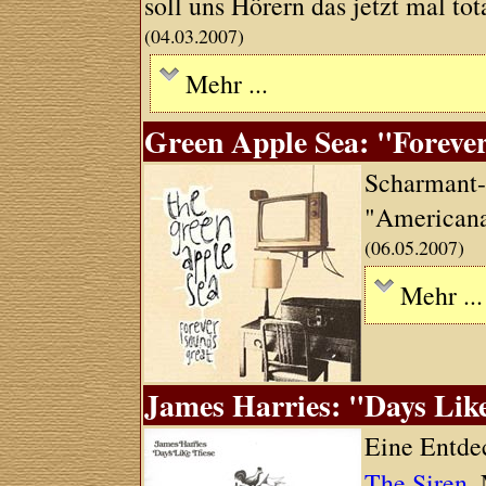
soll uns Hörern das jetzt mal tota
(04.03.2007)
Mehr ...
Green Apple Sea: "Foreve
Scharmant-
"Americana"
(06.05.2007)
Mehr ...
James Harries: "Days Lik
Eine Entde
The Siren
,