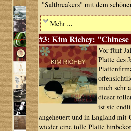
"Saltbreakers" mit dem schöne
Mehr ...
#3: Kim Richey: "Chinese 
Vor fünf Ja
Platte des 
Plattenfirm
offensichtl
mich sehr 
dieser toll
ist sie end
angeheuert und in England mit
wieder eine tolle Platte hinbek