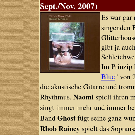
Sept./Nov. 2007)
Es war gar 
singenden
Glitterhous
gibt ja auc
Schleichwe
Im Prinzip 
Blue
" von 
die akustische Gitarre und trom
Naomi
Rhythmus.
spielt ihren 
singt immer mehr und immer be
Ghost
Band
fügt seine ganz wun
Rhob Rainey
spielt das Soprans