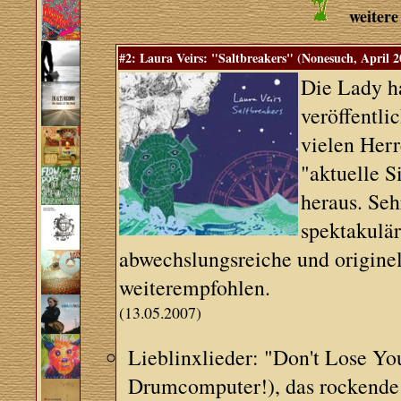
weitere
#2: Laura Veirs: "Saltbreakers" (Nonesuch, April 2
Die Lady ha
veröffentlic
vielen Her
"aktuelle S
heraus. Seh
spektakulär
abwechslungsreiche und originel
weiterempfohlen.
(13.05.2007)
Lieblinxlieder: "Don't Lose Yo
Drumcomputer!), das rockende