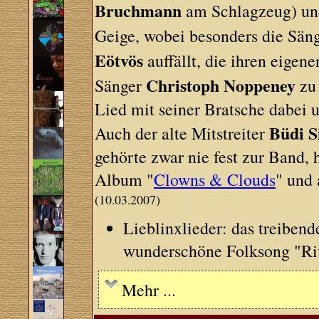
Bruchmann
am Schlagzeug) und
Geige, wobei besonders die Sä
Eötvös
auffällt, die ihren eigene
Christoph Noppeney
Sänger
zu 
Lied mit seiner Bratsche dabei u
Büdi S
Auch der alte Mitstreiter
gehörte zwar nie fest zur Band,
Album "
Clowns & Clouds
" und 
(10.03.2007)
Lieblinxlieder: das treiben
wunderschöne Folksong "Ri
Mehr ...