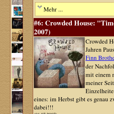
Mehr ...
#6: Crowded House: "Tim
2007)
Crowded Ho
Jahren Paus
Finn Broth
der Nachfo
mit einem r
meiner Sei
Einzelheit
eines: im Herbst gibt es genau 
dabei!!!