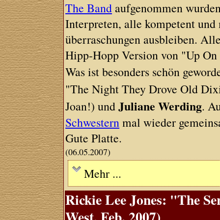
The Band
aufgenommen wurden. D
Interpreten, alle kompetent un
überraschungen ausbleiben. Alle
Hipp-Hopp Version von "Up On 
Was ist besonders schön geword
"The Night They Drove Old Dix
Juliane Werding
Joan!) und
. A
Schwestern
mal wieder gemeinsa
Gute Platte.
(06.05.2007)
Mehr ...
Rickie Lee Jones: "The S
West, Feb. 2007)