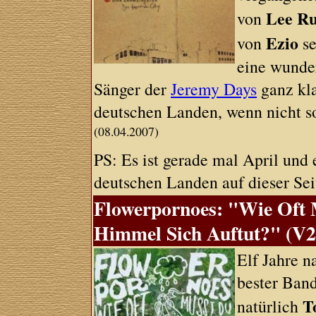
Lee Ru
von
Ezio
von
se
eine wunde
Sänger der
Jeremy Days
ganz kla
deutschen Landen, wenn nicht s
(08.04.2007)
PS: Es ist gerade mal April und e
deutschen Landen auf dieser Sei
Flowerpornoes: "Wie Oft 
Himmel Sich Auftut?" (V2
Elf Jahre n
bester Band
T
natürlich