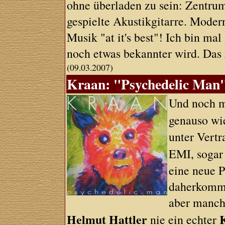
ohne überladen zu sein: Zentru
gespielte Akustikgitarre. Modern
Musik "at it's best"! Ich bin ma
noch etwas bekannter wird. Das 
(09.03.2007)
Kraan: "Psychedelic Man"
Und noch m
genauso w
unter Vertr
EMI, sogar 
eine neue P
daherkommt
aber manch
Helmut Hattler
nie ein echter