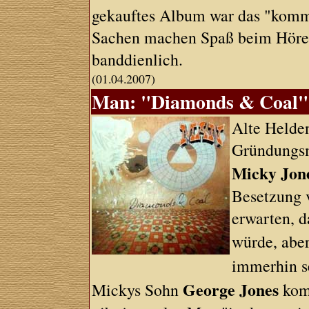
gekauftes Album war das "komm
Sachen machen Spaß beim Hören
banddienlich.
(01.04.2007)
Man: "Diamonds & Coal" 
Alte Helden
Gründungs
Micky Jon
Besetzung 
erwarten, d
würde, abe
immerhin s
George Jones
Mickys Sohn
komp