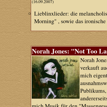
(16.09.2007)
Lieblinxlieder: die melancholi
Morning" , sowie das ironisch
Norah Jones: "Not Too La
Norah Jone
verkauft au
mich eigent
ausnahmswe
Publikums, 
andererseit
mich Musik für den "Massenges