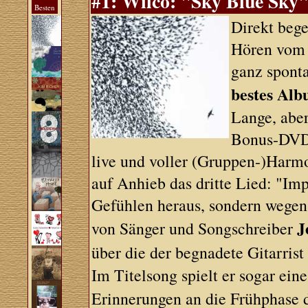
#1: Wilco: "Sky Blue Sky
Besten
Direkt bege
Hören vom 
ganz sponta
bestes Alb
Lange, aber
Bonus-DVD 
live und voller (Gruppen-)Har
auf Anhieb das dritte Lied: "Im
Gefühlen heraus, sondern wegen
J
von Sänger und Songschreiber
über die der begnadete Gitarris
Im Titelsong spielt er sogar ei
Erinnerungen an die Frühphase