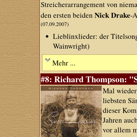
Streicherarrangement von niem
Nick Drake
den ersten beiden
-A
(07.09.2007)
Lieblinxlieder: der Titelso
Wainwright)
Mehr ...
#8: Richard Thompson: "S
Mal wieder
liebsten Sä
dieser Kom
Jahren auc
vor allem m