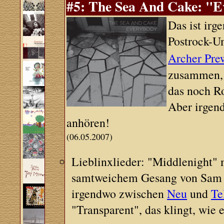
#5: The Sea And Cake: "Ev
Das ist ir
Postrock-U
Archer Prew
zusammen, u
das noch R
Aber irgen
anhören!
(06.05.2007)
Lieblinxlieder: "Middlenight" 
samtweichem Gesang von Sam Pr
irgendwo zwischen
Neu
und
Te
"Transparent", das klingt, wie e