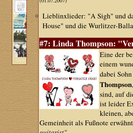
(01.07.2007)
Lieblinxlieder: "A Sigh" und d
House" und die Wurlitzer-Bal
#7: Linda Thompson: "Ver
Eine der be
Oben
einem wund
dabei Soh
Thompson
sind, auf d
ist leider 
kleinen, ab
Gemeinheit als Fußnote erwähn
guitarist"
.