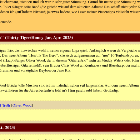
ist charmant, talentiert und ich war in sehr guter Stimmung. Grund für meine gute Stimmung war 
e. Toller Sänger, tolle Band (die gleiche wie auf dem aktuellen Album! Das schafft nicht jeder
 denen ich (auf hohem Niveau!) ja etwas hadere, wie Leser meiner Plattentipps vielleicht wisse
henende.
" (Thirty Tiger/Honey Jar, Apr. 2023)
iges Trio, das inzwischen wohl in seiner eigenen Liga spielt. Anfänglich waren da Vergleiche m
d. Das neue Album "Heart Is The Hero", klassisch aufgenommen auf "nur" 16 Tonbandspuren, bri
und (Haupt)Sänger Oliver Wood, der in diesem "Gitarrentrio" mehr an Muddy Waters oder John 
e überflüssigen Gitarrensoli!), sein Bruder Chris Wood an Kontrabass und Bluesharp, der mal in
Drummer und vorzügliche Keyboarder Jano Rix.
ood-Brüder tolle Musiker sind ist mir natürlich schon seit langem klar. Auf dem neuen Album 
wahlhören für die Jahresbestenliste total in's Hirn geschraubt haben. Großartig.
 Truth
|
Oliver Wood
]
t. 2023)
ische Gitarrist ist eine weitere Entdeckung bei Klaus Fiehe auf 1live, der bislang völlig an mir