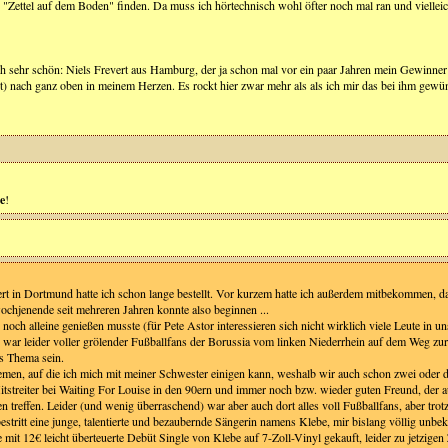
e "Zettel auf dem Boden" finden. Da muss ich hörtechnisch wohl öfter noch mal ran und viell
h sehr schön: Niels Frevert aus Hamburg, der ja schon mal vor ein paar Jahren mein Gewinner a
t) nach ganz oben in meinem Herzen. Es rockt hier zwar mehr als als ich mir das bei ihm gewün
ne
!
rt in Dortmund hatte ich schon lange bestellt. Vor kurzem hatte ich außerdem mitbekommen, da
ochjenende seit mehreren Jahren konnte also beginnen ...
 noch alleine genießen musste (für Pete Astor interessieren sich nicht wirklich viele Leute in
r leider voller grölender Fußballfans der Borussia vom linken Niederrhein auf dem Weg zur 
as Thema sein.
Themen, auf die ich mich mit meiner Schwester einigen kann, weshalb wir auch schon zwei od
Mitstreiter bei Waiting For Louise in den 90ern und immer noch bzw. wieder guten Freund, 
ten treffen. Leider (und wenig überraschend) war aber auch dort alles voll Fußballfans, aber t
itt eine junge, talentierte und bezaubernde Sängerin namens Klebe, mir bislang völlig unbek
ie mit 12€ leicht überteuerte Debüt Single von Klebe auf 7-Zoll-Vinyl gekauft, leider zu jetzig