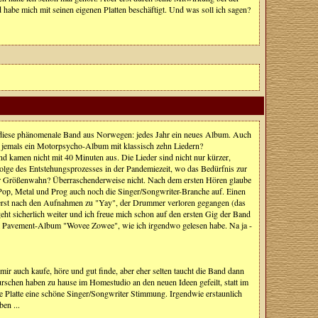
abe mich mit seinen eigenen Platten beschäftigt. Und was soll ich sagen?
ür diese phänomenale Band aus Norwegen: jedes Jahr ein neues Album. Auch
 es jemals ein Motorpsycho-Album mit klassisch zehn Liedern?
d kamen nicht mit 40 Minuten aus. Die Lieder sind nicht nur kürzer,
olge des Entstehungsprozesses in der Pandemiezeit, wo das Bedürfnis zur
der Größenwahn? Überraschenderweise nicht. Nach dem ersten Hören glaube
, Pop, Metal und Prog auch noch die Singer/Songwriter-Branche auf. Einen
e erst nach den Aufnahmen zu "Yay", der Drummer verloren gegangen (das
eht sicherlich weiter und ich freue mich schon auf den ersten Gig der Band
m Pavement-Album "Wovee Zowee", wie ich irgendwo gelesen habe. Na ja -
mir auch kaufe, höre und gut finde, aber eher selten taucht die Band dann
Burschen haben zu hause im Homestudio an den neuen Ideen gefeilt, statt im
die Platte eine schöne Singer/Songwriter Stimmung. Irgendwie erstaunlich
en ...