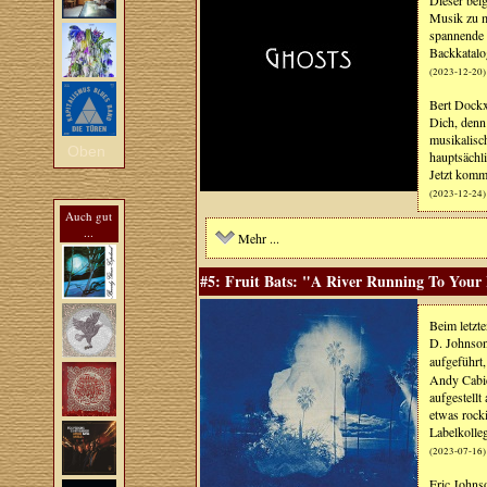
Musik zu m
spannende 
Backkatalo
(2023-12-20)
Bert Dockx 
Dich, denn 
musikalisc
Oben
hauptsächl
Jetzt komme
(2023-12-24)
Auch gut
...
Mehr ...
#5: Fruit Bats: "A River Running To Your 
Beim letzte
D. Johnson 
aufgeführt
Andy Cabic,
aufgestell
etwas rocki
Labelkolle
(2023-07-16)
Eric Johns