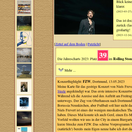
Blick kein
klarer.
(2023-03-27)
Das ist doc
zurück (fas
großartig!
(2023-12-24)
[
Zettel auf dem Boden
|
Putzlicht
]
39
Die Jahrescharts 2023: Platz
im
Rolling Sto
Mehr ...
Konzerthighlight:
FZW
, Dortmund, 13.05.2023
Meine Karte für das gestrige Konzert von Niels Freve
Steele
angekündigt war. Das erste intensive Konzertw
Während ich die Anreise und den Auftritt am Freitrag
unterwegs. Der Zug von Oberhausen nach Dortmund wa
Borussia Neunkirchen, aber Fußball soll hier nicht d
Niels Frevert ist eines der wenigen musikalischen 
haben. Dieses Mal konnte ich auch Gerd, einen Ex-
Vorfeld wollten wir uns in der City in einem Biergar
kurze Strecke zum FZW. Das schöne Vorprogramm bestr
(natürlich!) bereits mein Eigen nenne habe ich dort d