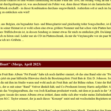
ir durchgedrungen ist, was anscheinend ein Fehler war, denn dieser Mann ist ein fantastischer 
Musik erschafft - in dieser Kombination durchaus ungewöhnlich. Außerdem soll er auch im Ja
g zu entdecken sein wird!
aus Belgien, ein begnadeter Jazz- und Bluesgitarrist und gleichzeitig toller Songschreiber, ist
in seiner Heimat ist er wohl schon eine etwas größere Nummer und hat schon viele Platten hera
hes Trüffelschwein ist, in dessen Sendung es immer etwas für mich zu entdecken gibt. Da käm
ich zu hören sind. Leider nur als CD im Plattenschrank, da mir die Vinylausgabe vor ein paar M
 ich in's Grübeln ...
Heart" (Merge, April 2023)
n Fruit Bats Album "Pet Parade" habe ich noch darüber sinniert, ob das eine Band oder ein "Pro
jetzt ein paar hilfreiche Hinweise durch die Besetzungsliste: Fruit Bats
is
: Eric D. Johnson. S
, die mit ihm im Studio waren und wohl auch als Fruit Bats auf der Bühne stehen. Unter der R
 der es mit seiner "Band" Vetiver ähnlich hält, und Co-Produzent Jeremy Harris aufgeführt. So
t als das Vorgängeralbum, das von Josh Kaufman produziert wurde, mit dem er ja auch in der 
gere Ansatz des neuen Albums etwas irritiert, dann stellte sich aber wieder meine Zufriedenhei
gen M.C. Taylor erinnert, der ja auch dieses "Konzept" nutzt und mit wechselnden Begleitern
on macht unter dem Bandnamen "Fruit Bats" schon ziemlich lange Musik. Zumindest den Namen 