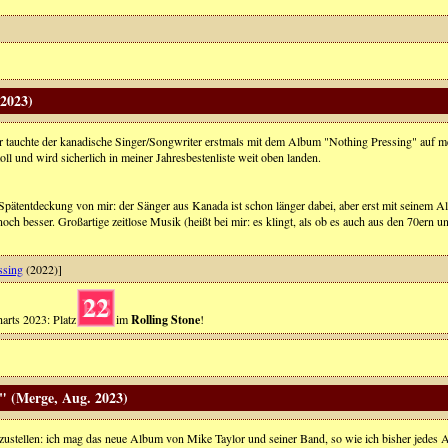
 2023)
hr tauchte der kanadische Singer/Songwriter erstmals mit dem Album "Nothing Pressing" auf m
oll und wird sicherlich in meiner Jahresbestenliste weit oben landen.
Spätentdeckung von mir: der Sänger aus Kanada ist schon länger dabei, aber erst mit seinem A
noch besser. Großartige zeitlose Musik (heißt bei mir: es klingt, als ob es auch aus den 70er
ssing
(2022)]
22
arts 2023: Platz
im
Rolling Stone
!
" (Merge, Aug. 2023)
zustellen: ich mag das neue Album von Mike Taylor und seiner Band, so wie ich bisher jedes 