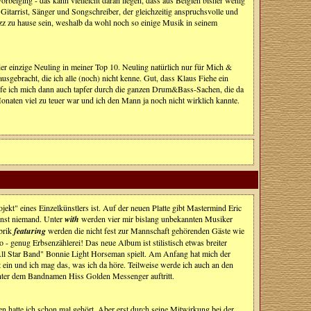
Gitarrist, Sänger und Songschreiber, der gleichzeitig anspruchsvolle und
zz zu hause sein, weshalb da wohl noch so einige Musik in seinem
 der einzige Neuling in meiner Top 10. Neuling natürlich nur für Mich &
usgebracht, die ich alle (noch) nicht kenne. Gut, dass Klaus Fiehe ein
pfe ich mich dann auch tapfer durch die ganzen Drum&Bass-Sachen, die da
onaten viel zu teuer war und ich den Mann ja noch nicht wirklich kannte.
jekt" eines Einzelkünstlers ist. Auf der neuen Platte gibt Mastermind Eric
onst niemand. Unter
with
werden vier mir bislang unbekannten Musiker
ubrik
featuring
werden die nicht fest zur Mannschaft gehörenden Gäste wie
 - genug Erbsenzählerei! Das neue Album ist stilistisch etwas breiter
"All Star Band" Bonnie Light Horseman spielt. Am Anfang hat mich der
t ein und ich mag das, was ich da höre. Teilweise werde ich auch an den
 unter dem Bandnamen Hiss Golden Messenger auftritt.
hatte ich schon mal gehört. Aber erst durch seine Mitwirkung bei der