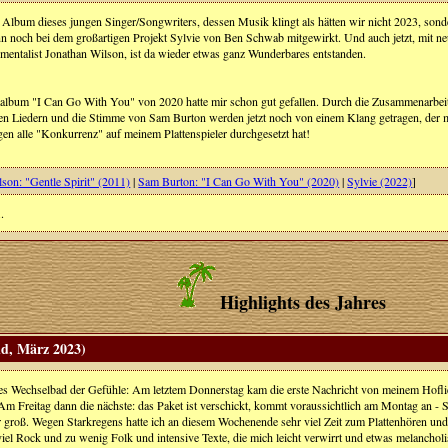
 Album dieses jungen Singer/Songwriters, dessen Musik klingt als hätten wir nicht 2023, sond
ann noch bei dem großartigen Projekt Sylvie von Ben Schwab mitgewirkt. Und auch jetzt, mit n
umentalist Jonathan Wilson, ist da wieder etwas ganz Wunderbares entstanden.
album "I Can Go With You" von 2020 hatte mir schon gut gefallen. Durch die Zusammenarbeit 
n Liedern und die Stimme von Sam Burton werden jetzt noch von einem Klang getragen, der 
gen alle "Konkurrenz" auf meinem Plattenspieler durchgesetzt hat!
son: "Gentle Spirit" (2011)
|
Sam Burton: "I Can Go With You" (2020)
|
Sylvie (2022)
]
.
Highlights des Jahres
nd, März 2023)
res Wechselbad der Gefühle: Am letztem Donnerstag kam die erste Nachricht von meinem Hofli
Am Freitag dann die nächste: das Paket ist verschickt, kommt voraussichtlich am Montag an -
 groß. Wegen Starkregens hatte ich an diesem Wochenende sehr viel Zeit zum Plattenhören und
iel Rock und zu wenig Folk und intensive Texte, die mich leicht verwirrt und etwas melancholis