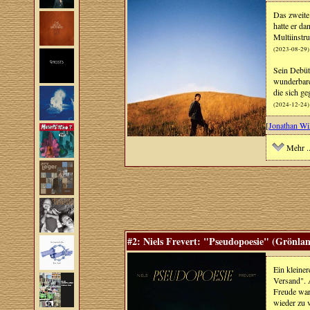
Das zweite
hatte er d
Multiinstr
(2023-08-29)
Sein Debüt
wunderbare
die sich ge
(2024-12-24)
[
Jonathan Wil
Mehr ..
#2: Niels Frevert: "Pseudopoesie" (Grönla
Ein kleine
Versand". 
Freude war
wieder zu v