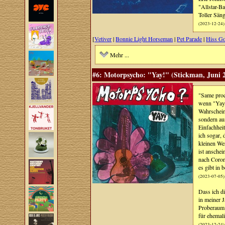
"Allstar-B
Toller Säng
(2023-12-24)
[
Vetiver
|
Bonnie Light Horseman
|
Pet Parade
|
Hiss G
Mehr ...
#6: Motorpsycho: "Yay!" (Stickman, Juni 
"Same proc
wenn "Yay"
Wahrschein
sondern au
Einfachhei
ich sogar,
kleinen We
ist ansche
nach Coron
es gibt in 
(2023-07-05)
Dass ich di
in meiner J
Proberaum V
für ehemali
(2023-12-24)