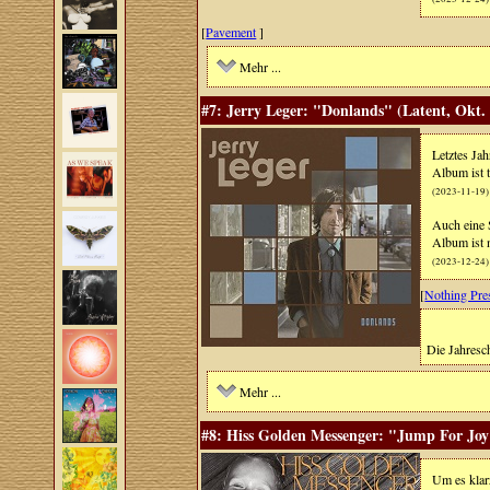
[
Pavement
]
Mehr ...
#7: Jerry Leger: "Donlands" (Latent, Okt.
Letztes Ja
Album ist t
(2023-11-19)
Auch eine 
Album ist 
(2023-12-24)
[
Nothing Pre
Die Jahresch
Mehr ...
#8: Hiss Golden Messenger: "Jump For Joy
Um es klar