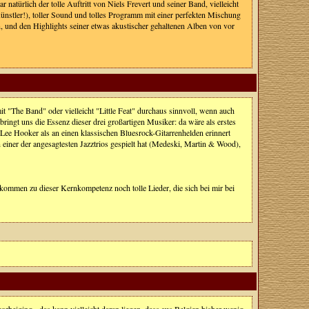
natürlich der tolle Auftritt von Niels Frevert und seiner Band, vielleicht
 Künstler!), toller Sound und tolles Programm mit einer perfekten Mischung
n, und den Highlights seiner etwas akustischer gehaltenen Alben von vor
it "The Band" oder vielleicht "Little Feat" durchaus sinnvoll, wenn auch
ngt uns die Essenz dieser drei großartigen Musiker: da wäre als erstes
Lee Hooker als an einen klassischen Bluesrock-Gitarrenhelden erinnert
 einer der angesagtesten Jazztrios gespielt hat (Medeski, Martin & Wood),
kommen zu dieser Kernkompetenz noch tolle Lieder, die sich bei mir bei
 vorbeiging - das kann vielleicht daran liegen, dass aus Belgien bisher wenig