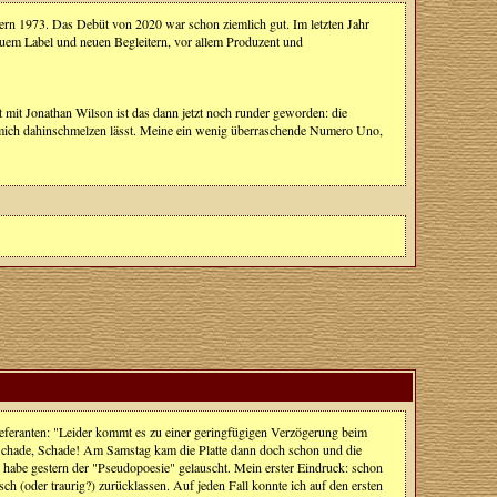
ern 1973. Das Debüt von 2020 war schon ziemlich gut. Im letzten Jahr
euem Label und neuen Begleitern, vor allem Produzent und
mit Jonathan Wilson ist das dann jetzt noch runder geworden: die
mich dahinschmelzen lässt. Meine ein wenig überraschende Numero Uno,
eferanten: "Leider kommt es zu einer geringfügigen Verzögerung beim
 Schade, Schade! Am Samstag kam die Platte dann doch schon und die
 habe gestern der "Pseudopoesie" gelauscht. Mein erster Eindruck: schon
ch (oder traurig?) zurücklassen. Auf jeden Fall konnte ich auf den ersten