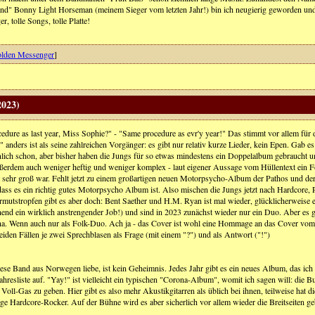
and" Bonny Light Horseman (meinem Sieger vom letzten Jahr!) bin ich neugierig geworden und h
er, tolle Songs, tolle Platte!
olden Messenger
]
2023)
edure as last year, Miss Sophie?" - "Same procedure as evr'y year!" Das stimmt vor allem f
 anders ist als seine zahlreichen Vorgänger: es gibt nur relativ kurze Lieder, kein Epen. Gab
lich schon, aber bisher haben die Jungs für so etwas mindestens ein Doppelalbum gebraucht un
ßerdem auch weniger heftig und weniger komplex - laut eigener Aussage vom Hüllentext ein F
t sehr groß war. Fehlt jetzt zu einem großartigen neuen Motorpsycho-Album der Pathos und 
 dass es ein richtig gutes Motorpsycho Album ist. Also mischen die Jungs jetzt nach Hardcore
rmutstropfen gibt es aber doch: Bent Saether und H.M. Ryan ist mal wieder, glücklicherweis
inend ein wirklich anstrengender Job!) und sind in 2023 zunächst wieder nur ein Duo. Aber es g
a. Wenn auch nur als Folk-Duo. Ach ja - das Cover ist wohl eine Hommage an das Cover vo
beiden Fällen je zwei Sprechblasen als Frage (mit einem "?") und als Antwort ("!")
ese Band aus Norwegen liebe, ist kein Geheimnis. Jedes Jahr gibt es ein neues Album, das ich 
ahresliste auf. "Yay!" ist vielleicht ein typischen "Corona-Album", womit ich sagen will: die 
oll-Gas zu geben. Hier gibt es also mehr Akustikgitarren als üblich bei ihnen, teilweise hat 
ge Hardcore-Rocker. Auf der Bühne wird es aber sicherlich vor allem wieder die Breitseiten geb