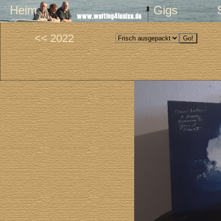
Heim
Gigs
<< 2022