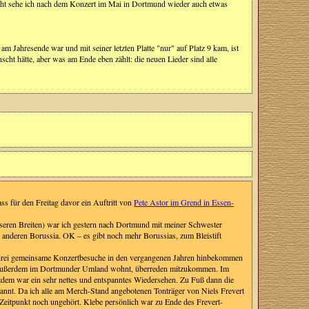
eicht sehe ich nach dem Konzert im Mai in Dortmund wieder auch etwas
m Jahresende war und mit seiner letzten Platte "nur" auf Platz 9 kam, ist
scht hätte, aber was am Ende eben zählt: die neuen Lieder sind alle
ss für den Freitag davor ein Auftritt von
Pete Astor im Grend in Essen-
 unseren Breiten) war ich gestern nach Dortmund mit meiner Schwester
anderen Borussia. OK – es gibt noch mehr Borussias, zum Bleistift
er drei gemeinsame Konzertbesuche in den vergangenen Jahren hinbekommen
der außerdem im Dortmunder Umland wohnt, überreden mitzukommen. Im
rotzdem war ein sehr nettes und entspanntes Wiedersehen. Zu Fuß dann die
annt. Da ich alle am Merch-Stand angebotenen Tonträger von Niels Frevert
en Zeitpunkt noch ungehört. Klebe persönlich war zu Ende des Frevert-