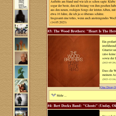
Auftritts am Stand und wie ich es schon sagte: Klebe 
sogar der beste, den ich bislang von ihm gesehen hab
aus den neuen, rockigen Songs der letzten Alben, mit
etwa 10 Jahre, die ich ja so überaus schätze.
Insgesamt eine tolles, wenn auch anstrengendes Woc
(14.05.2023)
#3: The Wood Brothers: "Heart Is The Hero
Ein großart
irreführen
Gitarrist 
(also kein
sowie der 
(2023-05-29)
Dass die W
meinem Aus
(2023-12-24)
[
One Drop Of
Mehr ...
#4: Bert Dockx Band: "Ghosts" (Unday, Ok
Dieser belg