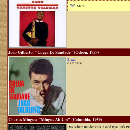
Mehr ...
Joao Gilberto: "Chega De Saudade" (Odeon, 1959)
Brazil
!
(24.03.2013)
Charles Mingus: "Mingus Ah Um" (Columbia, 1959)
Das Album mit den Hits "Good Bye Pork Pie H