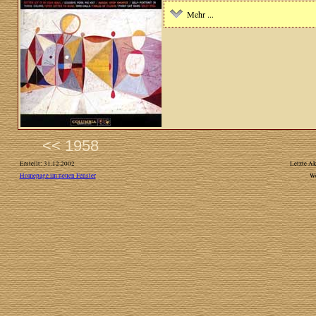
Mehr ...
<< 1958
Erstellt: 31.12.2002
Letzte Ak
Homepage im neuen Fenster
W