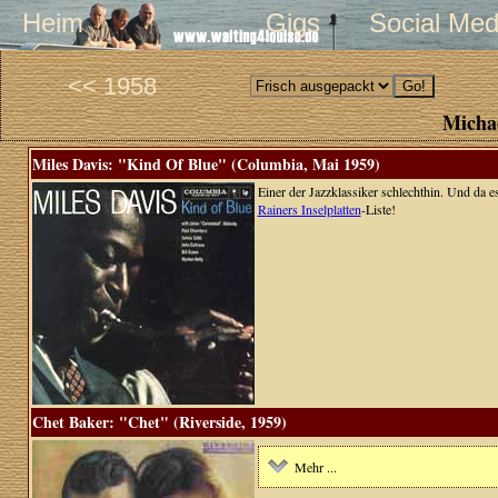
Heim
Gigs
Social Med
<< 1958
Michae
Miles Davis: "Kind Of Blue" (Columbia, Mai 1959)
Einer der Jazzklassiker schlechthin. Und da e
Rainers Inselplatten
-Liste!
Chet Baker: "Chet" (Riverside, 1959)
Mehr ...