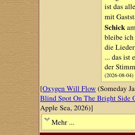
ist das al
mit Gasts
Schick
am 
bleibe ich
die Liede
... das is
der Stimm
(2026-08-04)
[
Oxygen Will Flow
(Someday Jac
Blind Spot On The Bright Side 
Apple Sea, 2026)]
Mehr ...