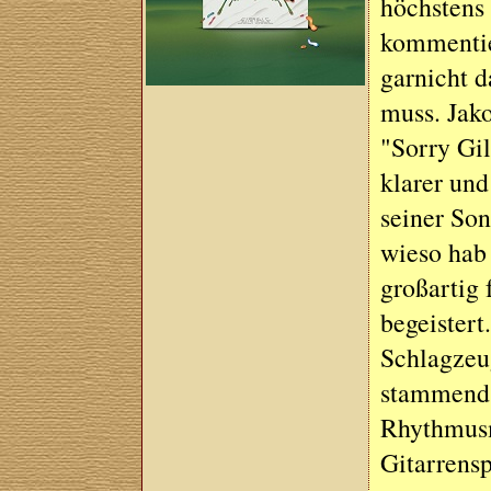
höchstens 
kommentie
garnicht d
muss. Jak
"Sorry Gil
klarer und
seiner Son
wieso hab
großartig 
begeistert
Schlagzeug
stammend.
Rhythmusm
Gitarrensp