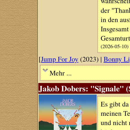
wahrschei
der "Than
in den aus
Insgesamt
Gesamturte
(2026-05-10)
[
Jump For Joy
(2023) |
Bonny Li
Mehr ...
Jakob Dobers: "Signale" (
Es gibt da
meinen Te
und nicht 