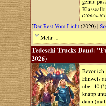
genau pas
Klassealb
(2026-04-30)
[
Der Rest Vom Licht
(2020) |
So
Mehr ...
Tedeschi Trucks Band: "Fu
2026)
Bevor ich
Hinweis au
über 40 (!
knapp unte
dann (mal 