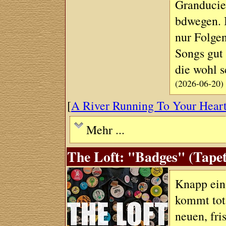
Granduciel
bdwegen. I
nur Folgen
Songs gut 
die wohl s
(2026-06-20)
[
A River Running To Your Hear
Mehr ...
The Loft: "Badges" (Tapet
Knapp ein
kommt tot
neuen, fr