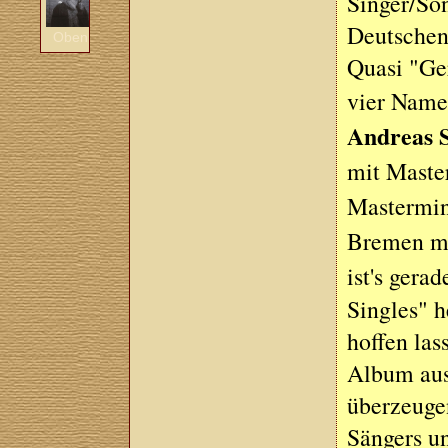
Singer/So
Deutschen
Oben
Quasi "Ge
vier Name
Andreas 
mit Mast
Mastermi
Bremen m
ist's gera
Singles" h
hoffen las
Album aus
überzeuge
Sängers u