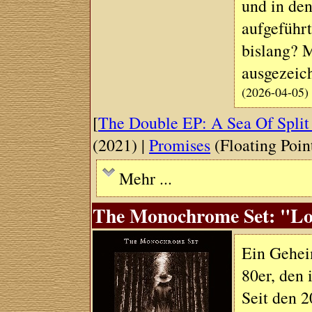
und in den
aufgeführ
bislang? 
ausgezeic
(2026-04-05)
[
The Double EP: A Sea Of Split
(2021) |
Promises
(Floating Poin
Mehr ...
The Monochrome Set: "Lot
Ein Gehei
80er, den 
Seit den 