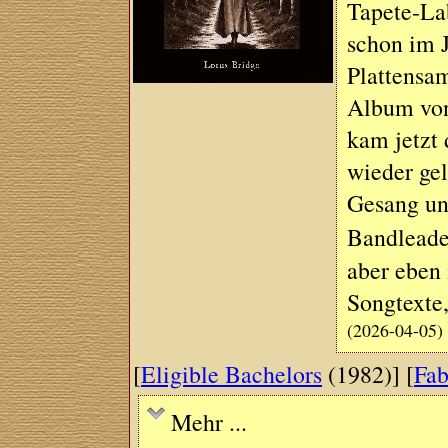
Tapete-Lab
schon im 
Plattensam
Album von
kam jetzt 
wieder ge
Gesang un
Bandleade
aber eben 
Songtexte
(2026-04-05)
[
Eligible Bachelors
(1982)] [
Fa
Mehr ...