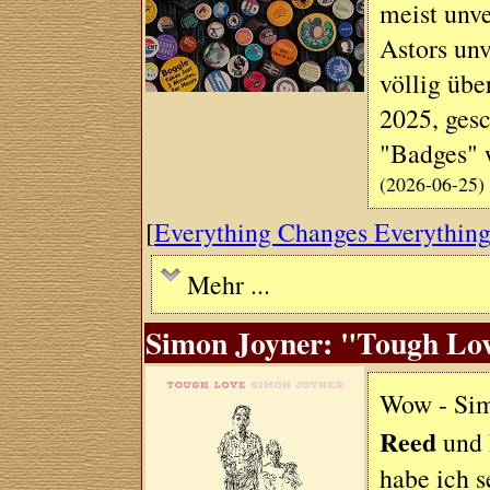
meist unve
Astors un
völlig übe
2025, gesc
"Badges" w
(2026-06-25)
[
Everything Changes Everythin
Mehr ...
Simon Joyner: "Tough Lov
Wow - Sim
Reed
und
habe ich s