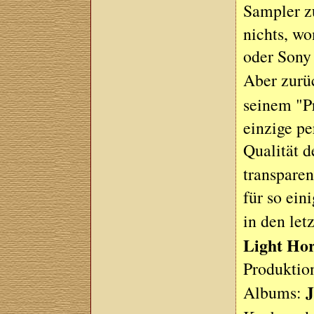
Sampler 
nichts, wo
oder Sony 
Aber zurü
seinem "P
einzige pe
Qualität d
transpare
für so ein
in den let
Light Ho
Produktio
Albums: