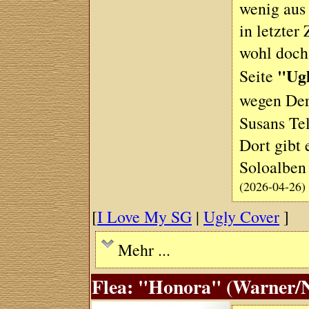
wenig aus 
in letzter
wohl doch 
"Ug
Seite
wegen Der
Susans Tel
Dort gibt 
Soloalben
(2026-04-26)
[
I Love My SG
|
Ugly Cover
]
Mehr ...
Flea: "Honora" (Warner/