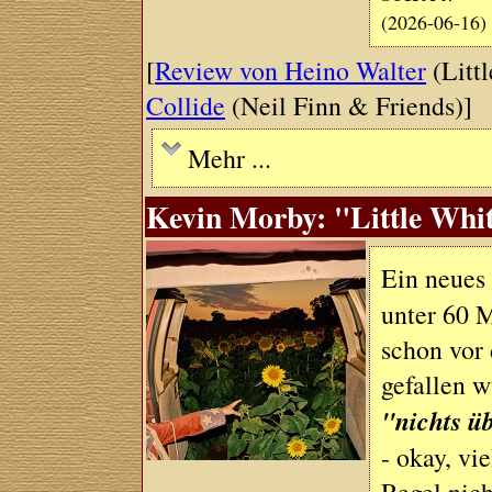
(2026-06-16)
[
Review von Heino Walter
(Littl
Collide
(Neil Finn & Friends)]
Mehr ...
Kevin Morby: "Little Whi
Ein neue
unter 60 M
schon vor 
gefallen 
"nichts ü
- okay, vie