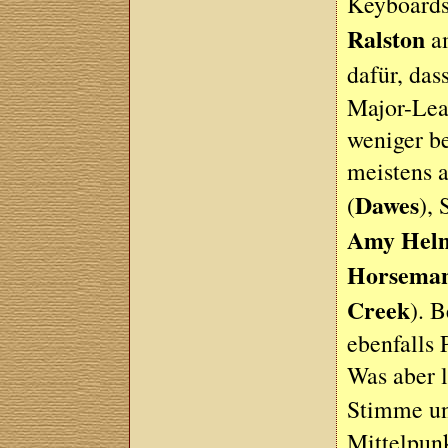
Keyboard
Ralston
am
dafür, das
Major-Lea
weniger be
meistens a
Dawes
(
),
Amy Hel
Horsema
Creek
). B
ebenfalls
Was aber l
Stimme un
Mittelpunk