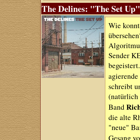
The Delines: "The Set Up"
Wie konnte
übersehen
Algoritmu
Sender KE
begeistert
agierende 
schreibt u
(natürlich
Ric
Band
die alte 
"neue" Ban
Gesang v