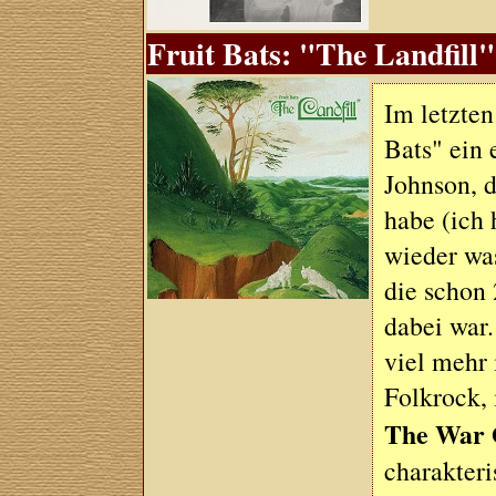
Fruit Bats: "The Landfill"
Im letzte
Bats" ein
Johnson, d
habe (ich 
wieder was
die schon
dabei war
viel mehr 
Folkrock,
The War 
charakteri