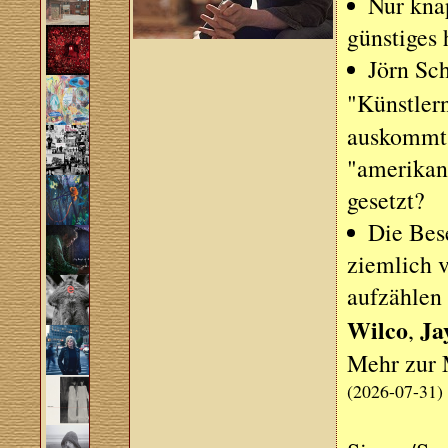
Nur knap
günstiges 
Jörn Sch
"Künstle
auskommt:
"amerikan
gesetzt?
Die Bese
ziemlich v
aufzählen 
Wilco
Ja
,
Mehr zur 
(2026-07-31)