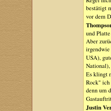
Regel nich
bestätigt 
vor dem Di
Thompso
und Platte
Aber zurüc
irgendwie
USA), gut
National),
Es klingt 
Rock" ich
denn um de
Gastauftri
Justin Ve