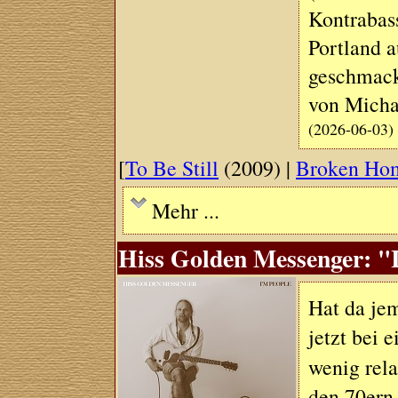
Kontrabas
Portland 
geschmack
von Micha
(2026-06-03)
[
To Be Still
(2009) |
Broken Ho
Mehr ...
Hiss Golden Messenger: "I
Hat da je
jetzt bei 
wenig rela
den 70ern 