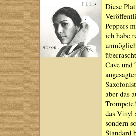
Diese Plat
Veröffentl
Peppers m
ich habe r
unmöglich
überrascht
Cave und 
angesagten
Saxofonist
aber das a
Trompete! 
das Vinyl s
sondern so
Standard b