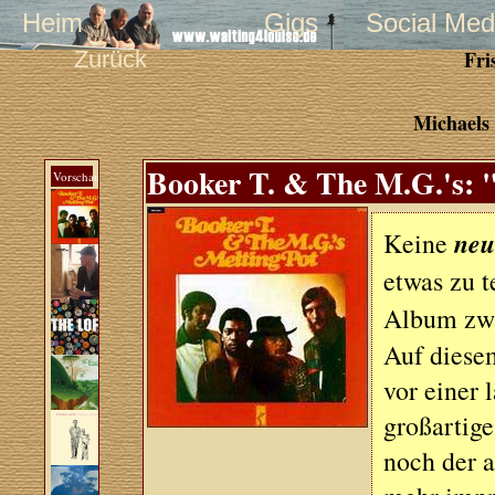
Heim
Gigs
Social Med
Zurück
Fri
Michaels 
Booker T. & The M.G.'s: "
Vorschau
neu
Keine
etwas zu t
Album zwa
Auf diese
vor einer 
großartige
noch der a