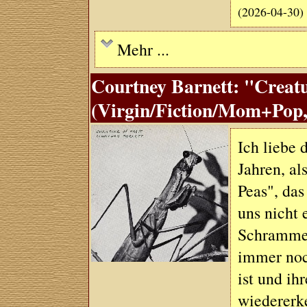
(2026-04-30)
Mehr ...
Courtney Barnett: "Creat
(Virgin/Fiction/Mom+Pop,
Ich liebe 
Jahren, al
Peas", da
uns nicht 
Schrammelg
immer noch
ist und ih
wiedererk