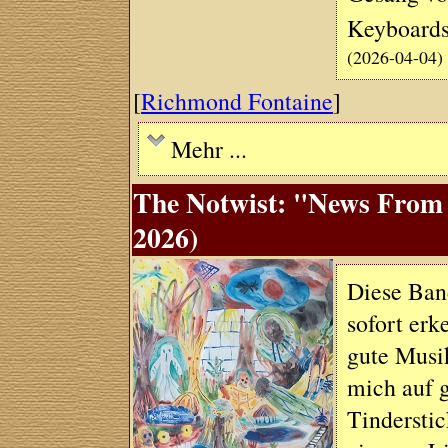
Keyboards
(2026-04-04)
[
Richmond Fontaine
]
Mehr ...
The Notwist: "News From
2026)
Diese Ban
sofort er
gute Musik
mich auf g
Tinderstic