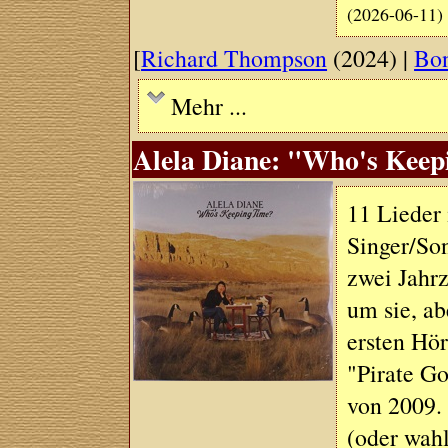
(2026-06-11)
[
Richard Thompson
(2024) |
Bon
Mehr ...
Alela Diane: "Who's Keep
11 Lieder 
Singer/So
zwei Jahrz
um sie, a
ersten Hör
"Pirate Go
von 2009.
(oder wahl