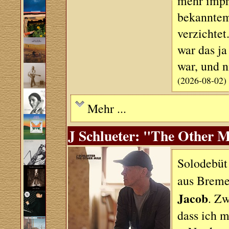
mehr impr
bekanntem
verzichtet
war das j
war, und 
(2026-08-02)
Mehr ...
J Schlueter: "The Other M
Solodebüt
aus Breme
Jacob
. Zw
dass ich m