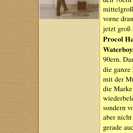
mittelgro
vorne dran
jetzt groß
Procol H
Waterboy
90ern. Dam
die ganze
mit der Mu
die Marke 
wiederbel
sondern v
aber nicht
gerade au