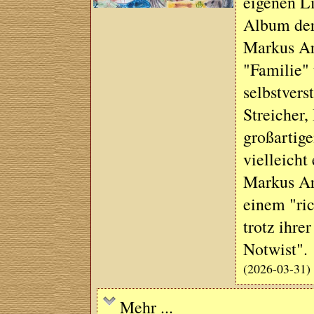
eigenen L
Album der
Markus Arc
"Familie" 
selbstvers
Streicher,
großartig
vielleicht
Markus Arc
einem "ric
trotz ihre
Notwist".
(2026-03-31)
Mehr ...