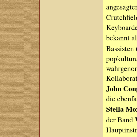
angesagte
Crutchfiel
Keyboarde
bekannt a
Bassisten
popkulture
wahrgenom
Kollabora
John Con
die ebenf
Stella M
der Band
Hauptinst