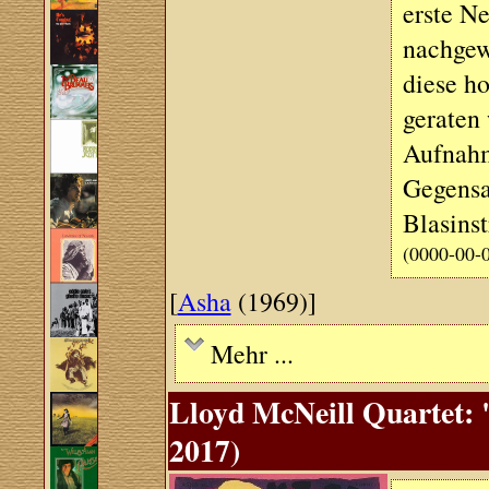
erste N
nachgew
diese h
geraten
Aufnahm
Gegensa
Blasins
(0000-00-
[
Asha
(1969)]
Mehr ...
Lloyd McNeill Quartet: 
2017)