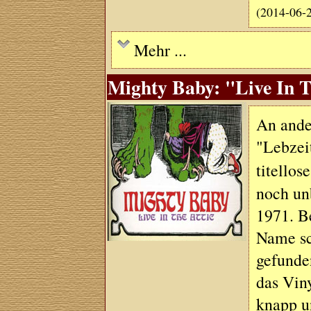
(2014-06-
Mehr ...
Mighty Baby: "Live In T
An ander
"Lebzei
titellos
noch un
1971. Be
Name sc
gefunde
das Vin
knapp un