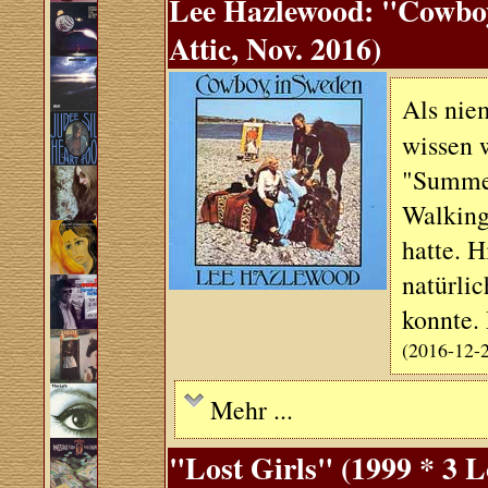
Lee Hazlewood: "Cowboy
Attic, Nov. 2016)
Als nie
wissen w
"Summer
Walking
hatte. H
natürlic
konnte.
(2016-12-
Mehr ...
"Lost Girls" (1999 * 3 