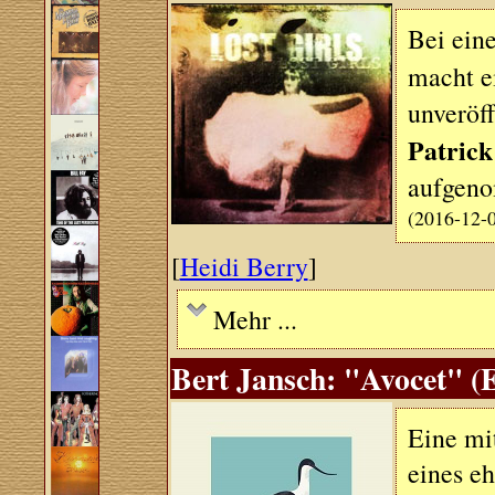
Bei ein
macht e
unveröff
Patrick
aufgeno
(2016-12-
[
Heidi Berry
]
Mehr ...
Bert Jansch: "Avocet" (E
Eine mi
eines eh