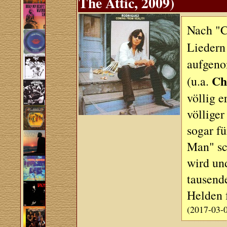
The Attic, 2009)
Nach "C
Liedern
aufgeno
Ch
(u.a.
völlig e
völliger
sogar f
Man" sc
wird un
tausende
Helden f
(2017-03-