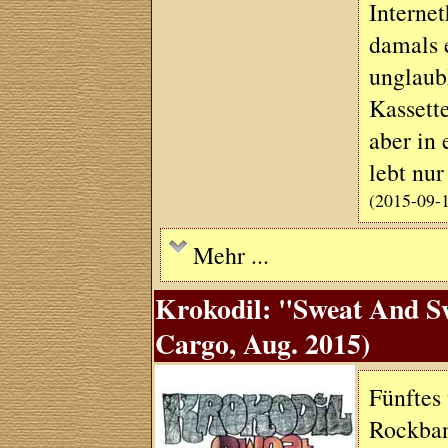
Interne
damals 
unglaub
Kassett
aber in
lebt nu
(2015-09-
Mehr ...
Krokodil: "Sweat And Sw
Cargo, Aug. 2015)
Fünftes
Rockban