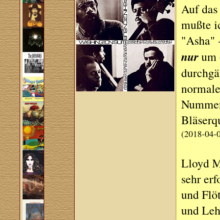
Auf das
mußte i
"Asha" -
nur
um e
durchgä
normale
Nummer 
Bläserqu
(2018-04-
Lloyd Mc
sehr erf
und Flöt
und Lehr