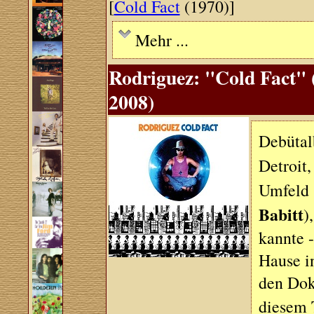
[
Cold Fact
(1970)]
Mehr ...
Rodriguez: "Cold Fact" (
2008)
Debütal
Detroit
Umfeld (
Babitt
)
kannte 
Hause i
den Dok
diesem 