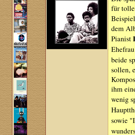
für toll
Beispiel
dem Alb
Pianist
Ehefra
beide sp
sollen,
Komposi
ihm ein
wenig s
Hauptth
sowie "
wunders