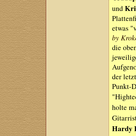
Kri
und
Platten
etwas "
by Kroko
die obe
jeweilig
Aufgeno
der letz
Punkt-D
"Highte
holte m
Gitarri
Hardy 