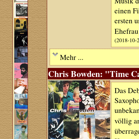
Musik d
einen Fi
ersten u
Ehefrau
(2018-10-
Mehr ...
Chris Bowden: "Time Cap
Das Deb
Saxopho
unbekan
völlig 
überrage