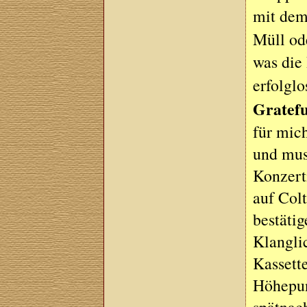
mit dem
Müll od
was die
erfolgl
Gratef
für mic
und mus
Konzert
auf Colt
bestäti
Klanglic
Kassett
Höhepun