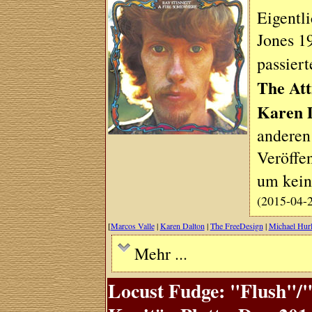
Eigentl
Jones 1
passier
The Att
Karen 
anderen
Veröffe
um kei
(2015-04-
[
Marcos Valle
|
Karen Dalton
|
The FreeDesign
|
Michael Hur
Mehr ...
Locust Fudge: "Flush"/"