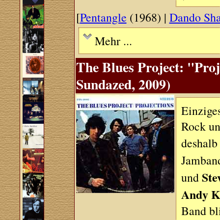
[
Pentangle
(1968) |
Dando Sha
Mehr ...
The Blues Project: "Proj
Sundazed, 2009)
Einziges
Rock un
deshalb
Jamband
Ste
und
Andy K
Band bl