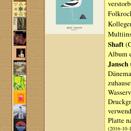
verstorb
Folkro
Kolleg
Multiin
Shaft
(G
Album e
Jansch 
Dänemar
zuhause
Wasserv
Druckgra
verwende
Platte n
(2016-10-