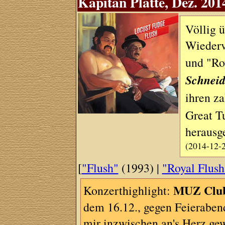
Kapitän Platte, Dez. 201
Völlig 
Wiederv
und "Ro
Schneid
ihren z
Great T
herausg
(2014-12-
[
"Flush"
(1993) |
"Royal Flush
MUZ Clu
Konzerthighlight:
dem 16.12., gegen Feieraben
mir inzwischen an's Herz g