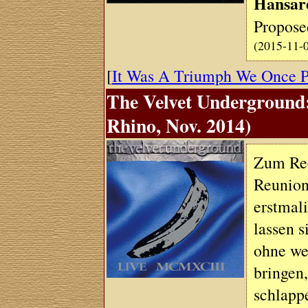
Hansar
Propose
(2015-11-
[
It Was A Triumph We Once 
The Velvet Underground
Rhino, Nov. 2014)
Zum Rec
Reunion
erstmali
lassen 
ohne we
bringen,
schlapp