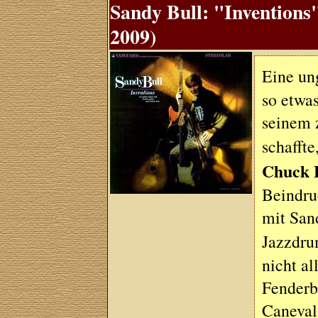
Sandy Bull: "Inventions
2009)
Eine un
so etwas
seinem 
schaffte
Chuck 
Beindru
mit San
Jazzdr
nicht al
Fenderb
Caneval