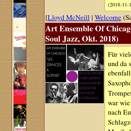
(2018-11-
[
Lloyd McNeill
|
Welcome
(Sa
Art Ensemble Of Chicago
Soul Jazz, Okt. 2018)
Für viel
und da s
ebenfall
Saxopho
Trompe
war wie
nach Eu
Schlagz