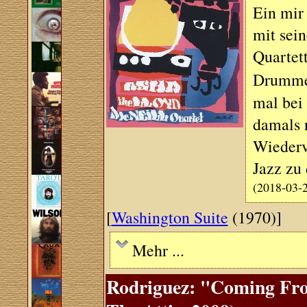
Ein mir 
mit sei
Quartett
Drumm
mal bei
damals n
Wiederv
Jazz zu
(2018-03-
[
Washington Suite
(1970)]
Mehr ...
Rodriguez: "Coming From