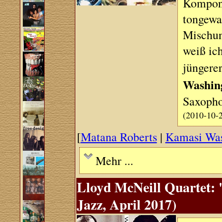
Komponis
tongewa
Mischun
weiß ich
jüngerer
Washin
Saxopho
(2010-10-
[
Matana Roberts
|
Kamasi Was
Mehr ...
Lloyd McNeill Quartet: 
Jazz, April 2017)