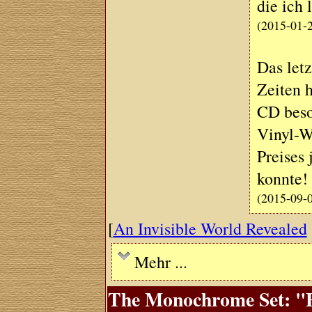
die ich 
(2015-01-
Das let
Zeiten h
CD besor
Vinyl-Wi
Preises 
konnte!
(2015-09-
[
An Invisible World Revealed
Mehr ...
The Monochrome Set: "El