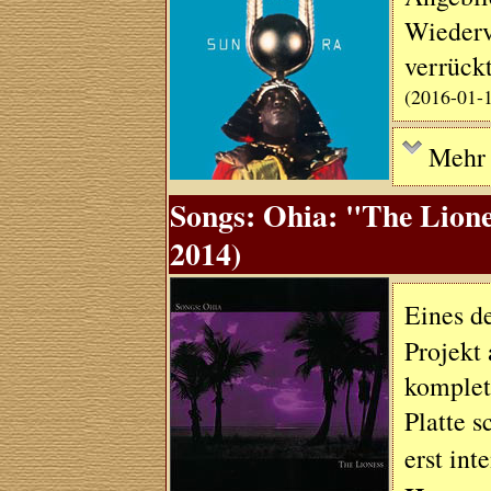
Wiederv
verrück
(2016-01-
Mehr .
Songs: Ohia: "The Lione
2014)
Eines d
Projekt 
komplet
Platte s
erst in