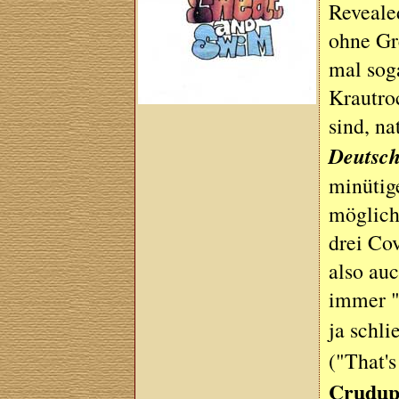
Revealed
ohne Gr
mal sog
Krautro
sind, na
Deutsc
minütig
möglich
drei Co
also au
immer "
ja schli
("That'
Crudu