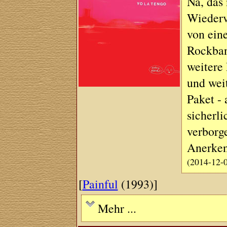
Na, das
Wiederv
von eine
Rockban
weitere 
und wei
Paket - 
sicherli
verborg
Anerke
(2014-12-
[
Painful
(1993)]
Mehr ...