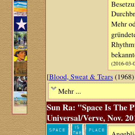
Besetzu
Durchbru
Mehr od
gründet
Rhythmu
bekannt
(2016-03-
[
Blood, Sweat & Tears
(1968)
Mehr ...
Sun Ra: "Space Is The P
Oben
Universal/Verve, Nov. 20
Angeblic