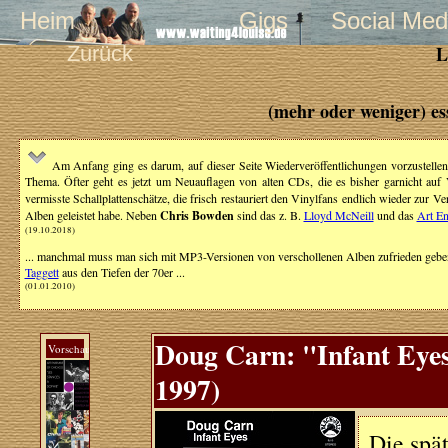
Heim
Gigs
Social Med
Zurück
L
(mehr oder weniger) es
Am Anfang ging es darum, auf dieser Seite Wiederveröffentlichungen vorzustellen,
Thema. Öfter geht es jetzt um Neuauflagen von alten CDs, die es bisher garnicht auf
vermisste Schallplattenschätze, die frisch restauriert den Vinylfans endlich wieder zur Ve
Alben geleistet habe. Neben
Chris Bowden
sind das z. B.
Lloyd McNeill
und das
Art E
(19.10.2018)
... manchmal muss man sich mit MP3-Versionen von verschollenen Alben zufrieden geben
Taggett
aus den Tiefen der 70er ...
(01.01.2010)
Doug Carn: "Infant Eyes
Vorschau
1997)
Die spä