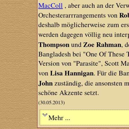
MacColl
, aber auch an der Ver
Ro
Orchesterarrrangements von
deshalb möglicherweise zum ers
werden dagegen völlig neu interp
Thompson
Zoe Rahman
und
, 
Bangladesh bei "One Of These Th
Version von "Parasite", Scott 
Lisa Hannigan
von
. Für die B
John
zuständig, die ansonsten 
schöne Akzente setzt.
(30.05.2013)
Mehr ...