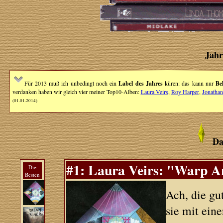
Jahr
Für 2013 muß ich unbedingt noch ein
Label des Jahres
küren: das kann nur
Be
verdanken haben wir gleich vier meiner Top10-Alben:
Laura Veirs
,
Roy Harper
,
Jonathan
(01.01.2014)
Da
#1: Laura Veirs: "Warp An
Die
Besten
Ach, die gu
sie mit ein