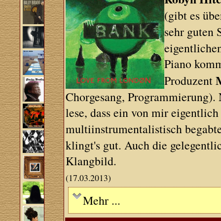
(gibt es üb
sehr guten 
eigentliche
Piano komm
Produzent
Chorgesang, Programmierung). 
lese, dass ein von mir eigentlic
multiinstrumentalistisch begab
klingt's gut. Auch die gelegent
Klangbild.
(17.03.2013)
Mehr ...