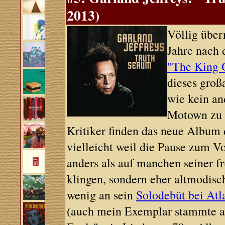
2013)
Völlig über
Jahre nach
"The King 
dieses groß
wie kein a
Motown zu 
Kritiker finden das neue Album 
vielleicht weil die Pause zum Vo
anders als auf manchen seiner f
klingen, sondern eher altmodisc
wenig an sein
Solodebüt bei Atl
(auch mein Exemplar stammte au