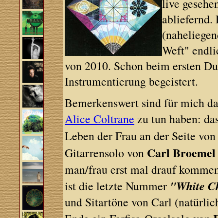
live gesehe
abliefernd.
(naheliegen
Weft" endli
von 2010. Schon beim ersten Du
Instrumentierung begeistert.
Bemerkenswert sind für mich dab
Alice Coltrane
zu tun haben: das
Leben der Frau an der Seite vo
Carl Broemel
Gitarrensolo von
man/frau erst mal drauf komme
"White C
ist die letzte Nummer
und Sitartöne von Carl (natürlic