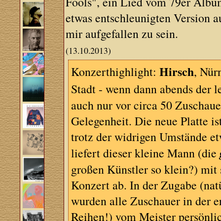
Fools", ein Lied vom 79er Alb
etwas entschleunigten Version 
mir aufgefallen zu sein.
(13.10.2013)
Hirsch
Konzerthighlight:
, Nür
Stadt - wenn dann abends der 
auch nur vor circa 50 Zuschaue
Gelegenheit. Die neue Platte is
trotz der widrigen Umstände e
liefert dieser kleine Mann (die
großen Künstler so klein?) mit 
Konzert ab. In der Zugabe (nat
wurden alle Zuschauer in der e
Reihen!) vom Meister persönlic