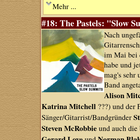
Mehr ...
#18: The Pastels: "Slow 
Nach ungefä
Gitarrensch
im Mai bei 
habe und jet
mag's sehr 
Band angeta
Alison Mit
Katrina Mitchell
???) und der 
St
Sänger/Gitarrist/Bandgründer
Steven McRobbie
und auch die
Gerard Love
Norman Bla
und