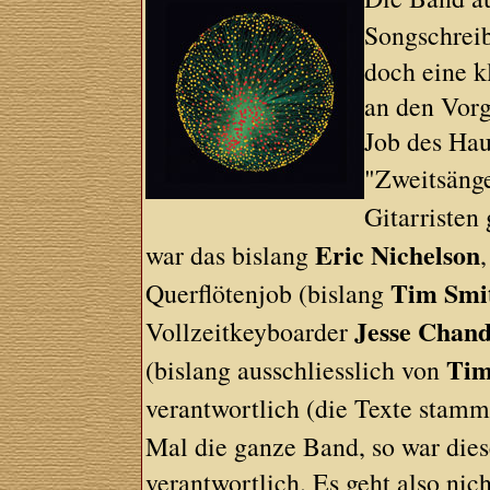
Songschrei
doch eine kl
an den Vor
Job des Hau
"Zweitsänge
Gitarristen
Eric Nichelson
war das bislang
Tim Smi
Querflötenjob (bislang
Jesse Chand
Vollzeitkeyboarder
Tim
(bislang ausschliesslich von
verantwortlich (die Texte stamm
Mal die ganze Band, so war die
verantwortlich. Es geht also ni