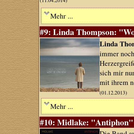
(11.04.2014)
Mehr ...
#9: Linda Thompson: "Won
Linda Tho
immer noch 
Herzergreife
sich mir n
mit ihrem 
(01.12.2013)
Mehr ...
#10: Midlake: "Antiphon" 
Die Band au