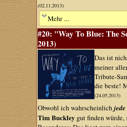
(02.11.2013)
Mehr ...
#20: "Way To Blue: The So
2013)
Das ist nic
meiner alle
Tribute-Sam
die beste! 
(24.05.2013)
jede
Obwohl ich wahrscheinlich
Tim Buckley
gut finden würde, 