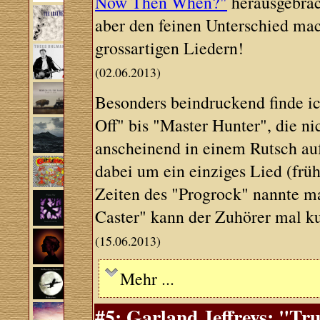
Now Then When?"
herausgebrach
aber den feinen Unterschied ma
grossartigen Liedern!
(02.06.2013)
Besonders beindruckend finde ic
Off" bis "Master Hunter", die ni
anscheinend in einem Rutsch a
dabei um ein einziges Lied (früh
Zeiten des "Progrock" nannte ma
Caster" kann der Zuhörer mal k
(15.06.2013)
Mehr ...
#5: Garland Jeffreys: "Tr