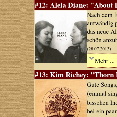
#12: Alela Diane: "About F
Nach dem f
aufwändig 
das neue Al
schön anzu
(28.07.2013)
Mehr ...
#13: Kim Richey: "Thorn I
Gute Songs,
(einmal sin
bisschen Ind
bei ein paa