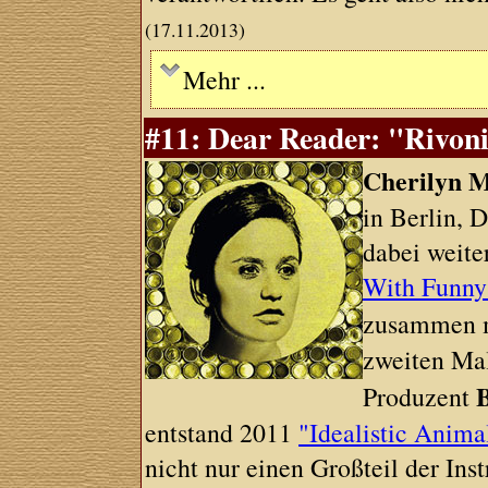
(17.11.2013)
Mehr ...
#11: Dear Reader: "Rivoni
Cherilyn 
in Berlin, D
dabei weite
With Funny
zusammen 
zweiten Mal
Produzent
entstand 2011
"Idealistic Anima
nicht nur einen Großteil der Ins