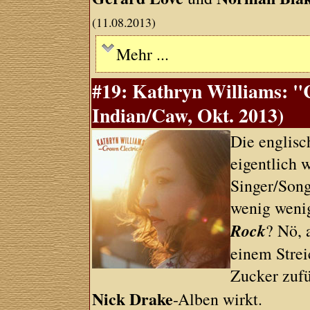
(11.08.2013)
Mehr ...
#19: Kathryn Williams: "C
Indian/Caw, Okt. 2013)
Die englisc
eigentlich 
Singer/Song
wenig wenig
Rock
? Nö, 
einem Strei
Zucker zufü
Nick Drake
-Alben wirkt.