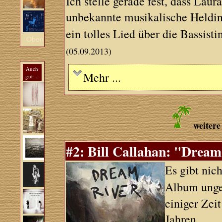
Ich stelle gerade fest, dass Laur
unbekannte musikalische Heldinn
ein tolles Lied über die Bassisti
Oben
(05.09.2013)
Auch
Mehr ...
gut ...
weitere
#2: Bill Callahan: "Dream 
Es gibt nic
Album unge
einiger Zei
Jahren.