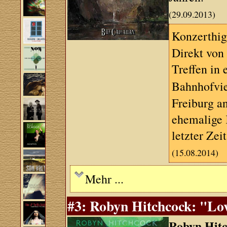
(29.09.2013)
Konzerthig
Direkt von 
Treffen in
Bahnhofvie
Freiburg a
ehemalige 
letzter Zeit
(15.08.2014)
Mehr ...
#3: Robyn Hitchcock: "Lo
Robyn Hit