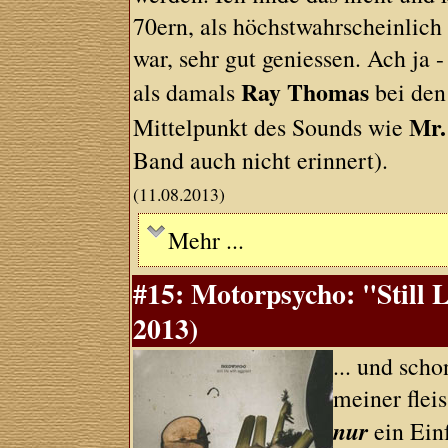
70ern, als höchstwahrscheinlich
war, sehr gut geniessen. Ach ja 
Ray Thomas
als damals
bei de
Mr.
Mittelpunkt des Sounds wie
Band auch nicht erinnert).
(11.08.2013)
Mehr ...
#15: Motorpsycho: "Still 
2013)
... und sch
meiner flei
nur
ein Ein