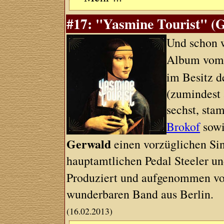
#17: "Yasmine Tourist" (G
Und schon w
Album vom 
im Besitz 
(zumindest 
sechst, sta
Brokof
sowi
Gerwald
einen vorzüglichen Si
hauptamtlichen Pedal Steeler un
Produziert und aufgenommen v
wunderbaren Band aus Berlin.
(16.02.2013)