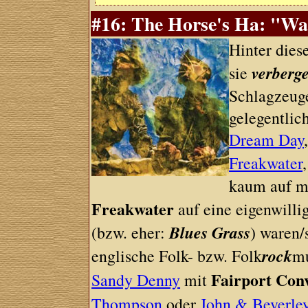
#16: The Horse's Ha: "Wa
Hinter dies
verberg
sie
Schlagzeug
gelegentlic
Dream Day
Freakwater
kaum auf m
Freakwater
auf eine eigenwilli
Blues Grass
(bzw. eher:
) waren/s
rock
englische Folk- bzw. Folk
mu
Fairport Con
Sandy Denny
mit
Thompson
oder
John & Beverle