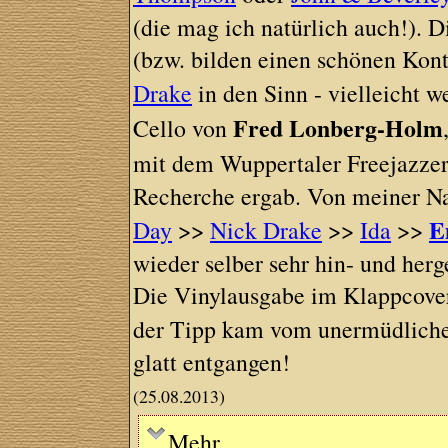
(die mag ich natürlich auch!).
(bzw. bilden einen schönen Ko
Drake
in den Sinn - vielleicht 
Fred Lonberg-Holm
Cello von
mit dem Wuppertaler Freejazze
Recherche ergab. Von meiner N
E
Day
>>
Nick Drake
>>
Ida
>>
wieder selber sehr hin- und herg
Die Vinylausgabe im Klappcover 
der Tipp kam vom unermüdlich
glatt entgangen!
(25.08.2013)
Mehr ...