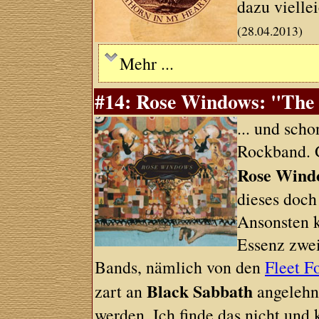
dazu vielle
(28.04.2013)
Mehr ...
#14: Rose Windows: "The 
... und sch
Rockband. 
Rose Wind
dieses doch
Ansonsten k
Essenz zwei
Bands, nämlich von den
Fleet F
Black Sabbath
zart an
angelehnt
werden. Ich finde das nicht und 