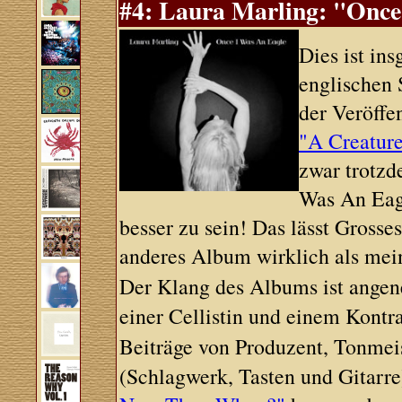
#4: Laura Marling: "Once
Dies ist in
englischen S
der Veröff
"A Creatur
zwar trotzd
Was An Eagl
besser zu sein! Das lässt Grosse
anderes Album wirklich als mein
Der Klang des Albums ist angen
einer Cellistin und einem Kont
Beiträge von Produzent, Tonmei
(Schlagwerk, Tasten und Gitarre