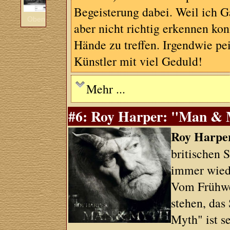
Begeisterung dabei. Weil ich 
Oben
aber nicht richtig erkennen ko
Hände zu treffen. Irgendwie pe
Künstler mit viel Geduld!
Mehr ...
#6: Roy Harper: "Man & M
Roy Harpe
britischen 
immer wiede
Vom Frühwer
stehen, das
Myth" ist s