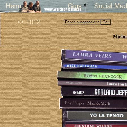
Heim
Gigs
Social Med
<< 2012
Michae