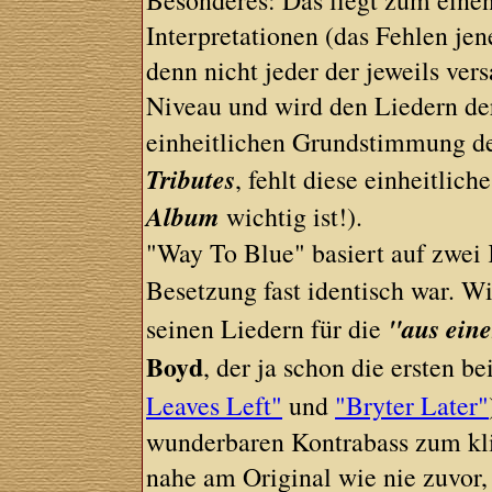
Besonderes: Das liegt zum einen
Interpretationen (das Fehlen jen
denn nicht jeder der jeweils ve
Niveau und wird den Liedern de
einheitlichen Grundstimmung d
Tributes
, fehlt diese einheitlic
Album
wichtig ist!).
"Way To Blue" basiert auf zwei
Besetzung fast identisch war. W
"aus ein
seinen Liedern für die
Boyd
, der ja schon die ersten b
Leaves Left"
und
"Bryter Later"
wunderbaren Kontrabass zum klin
nahe am Original wie nie zuvor,