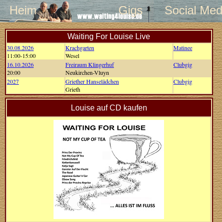
Heim
Gigs
Social Med
Waiting For Louise Live
30.08.2026
Krachgarten
Matinee
11:00-15:00
Wesel
16.10.2026
Freiraum Klingerhuf
Clubgig
20:00
Neukirchen-Vluyn
2027
Griether Hanselädchen
Clubgig
Grieth
Louise auf CD kaufen