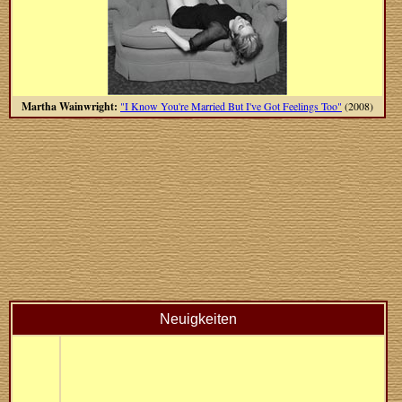
Martha Wainwright:
"I Know You're Married But I've Got Feelings Too"
(2008)
Neuigkeiten