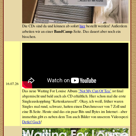
Die CDs sind da und können ab sofort
hier
bestellt werden! Außerdem
BandCamp
arbeiten wir an einer
-Seite. Das dauert aber noch ein
bisschen.
16.07.26
Das neue Waiting For Louise Album
"Not My Cup Of Tea"
ist final
abgemischt und bald auch als CD erhältlich. Hier schon mal die erste
Singleauskopplung "Kettenkarussell". Okay, ich weiß, früher waren
Singles mal rund, schwarz, hatten einen Durchmesser von 7 Zoll und
eine B-Seite. Heute sind das ein paar Bits und Bytes im Internet - aber
immerhin gibt es neben dem Ton auch Bilder von unserem Videospezi
Detlef Goch
!