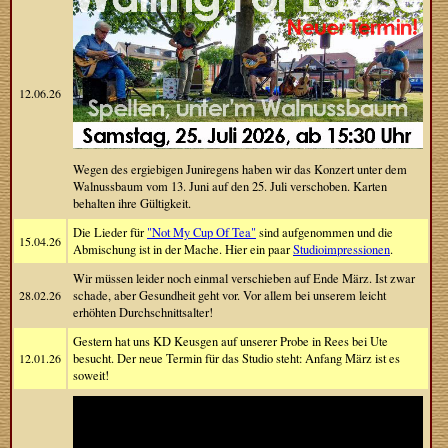
12.06.26
Wegen des ergiebigen Juniregens haben wir das Konzert unter dem
Walnussbaum vom 13. Juni auf den 25. Juli verschoben. Karten
behalten ihre Gültigkeit.
Die Lieder für
"Not My Cup Of Tea"
sind aufgenommen und die
15.04.26
Abmischung ist in der Mache. Hier ein paar
Studioimpressionen
.
Wir müssen leider noch einmal verschieben auf Ende März. Ist zwar
28.02.26
schade, aber Gesundheit geht vor. Vor allem bei unserem leicht
erhöhten Durchschnittsalter!
Gestern hat uns KD Keusgen auf unserer Probe in Rees bei Ute
12.01.26
besucht. Der neue Termin für das Studio steht: Anfang März ist es
soweit!