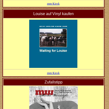
zum Kiosk
Louise auf Vinyl kaufen
zum Kiosk
Zufallstipp