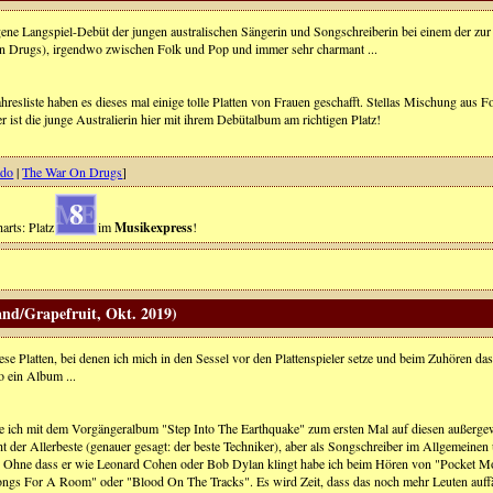
ene Langspiel-Debüt der jungen australischen Sängerin und Songschreiberin bei einem der z
 Drugs), irgendwo zwischen Folk und Pop und immer sehr charmant ...
hresliste haben es dieses mal einige tolle Platten von Frauen geschafft. Stellas Mischung aus F
r ist die junge Australierin hier mit ihrem Debütalbum am richtigen Platz!
ado
|
The War On Drugs
]
8
arts: Platz
im
Musikexpress
!
nd/Grapefruit, Okt. 2019)
iese Platten, bei denen ich mich in den Sessel vor den Plattenspieler setze und beim Zuhören d
o ein Album ...
 ich mit dem Vorgängeralbum "Step Into The Earthquake" zum ersten Mal auf diesen außergewö
ht der Allerbeste (genauer gesagt: der beste Techniker), aber als Songschreiber im Allgemeine
 Ohne dass er wie Leonard Cohen oder Bob Dylan klingt habe ich beim Hören von "Pocket Moo
ongs For A Room" oder "Blood On The Tracks". Es wird Zeit, dass das noch mehr Leuten auffä