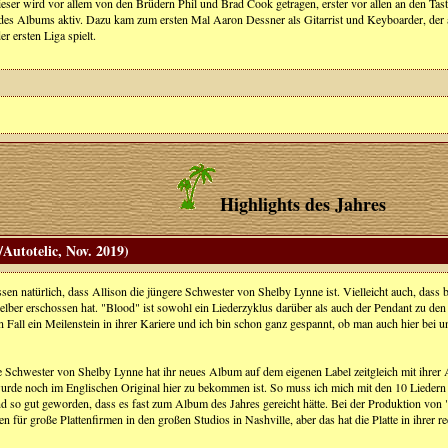
ieser wird vor allem von den Brüdern Phil und Brad Cook getragen, erster vor allen an den Tas
des Albums aktiv. Dazu kam zum ersten Mal Aaron Dessner als Gitarrist und Keyboarder, der an
er ersten Liga spielt.
Highlights des Jahres
/Autotelic, Nov. 2019)
en natürlich, dass Allison die jüngere Schwester von Shelby Lynne ist. Vielleicht auch, dass b
selber erschossen hat. "Blood" ist sowohl ein Liederzyklus darüber als auch der Pendant zu de
den Fall ein Meilenstein in ihrer Kariere und ich bin schon ganz gespannt, ob man auch hier be
e Schwester von Shelby Lynne hat ihr neues Album auf dem eigenen Label zeitgleich mit ihrer A
wurde noch im Englischen Original hier zu bekommen ist. So muss ich mich mit den 10 Liedern 
nd so gut geworden, dass es fast zum Album des Jahres gereicht hätte. Bei der Produktion von 
n für große Plattenfirmen in den großen Studios in Nashville, aber das hat die Platte in ihrer 