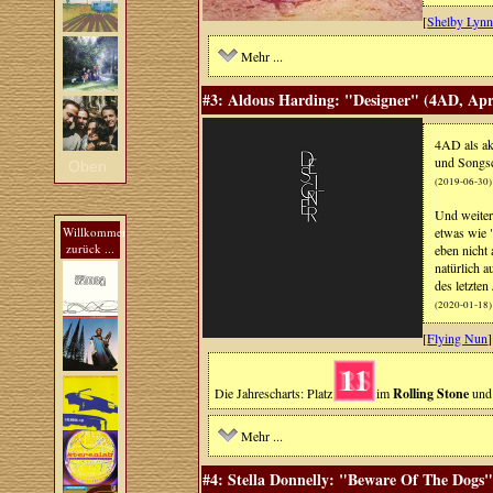
[
Shelby Lynn
Mehr ...
#3: Aldous Harding: "Designer" (4AD, Apr
4AD als ak
und Songsch
Oben
(2019-06-30)
Und weiter
Willkommen
etwas wie "
zurück ...
eben nicht
natürlich a
des letzte
(2020-01-18)
[
Flying Nun
]
11
Die Jahrescharts: Platz
im
Rolling Stone
und 
Mehr ...
#4: Stella Donnelly: "Beware Of The Dogs"