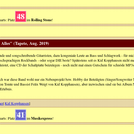
48
arts: Platz
im
Rolling Stone
!
 Alles" (Tapete, Aug. 2019)
nde und songschreibende Gitarristen, dazu kongeniale Leute an Bass und Schlagwerk - für mic
tschsprachigen Rockbands - oder sogar DIE beste? Spätestens seit es Kid Kopphausen nicht me
eistet, eine CD der Schallplatte beizulegen - noch nicht mal einen Gutschein für schnöde MP3s 
ch war diese Band wohl nur ein Nebenprojekt bzw. Hobby der Beteiligten (Singer/Songwrite
on Tomte und Bassist Felix Weigt von Kid Kopphausen), aber inzwischen sind sie bei Album
Erlebnis.
mer
|
Kid Kopphausen
]
41
arts: Platz
im
Musikexpress
!