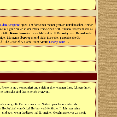
nd den Scorpions
spielt, um dort einen meiner größten musikalischen Helden
ir nur ganz hinten in der letzen Reihe einen Stuhl suchen. Trotzdem war es
er Gattin
Karin Bäumler
dieses Mal mit
Scott Bromley
, dem Bassisten der
higen Momente überwogen und viele, live selten gespielte alte Go-
9 und "The Core Of A Flame" vom Album
Liberty Belle ...
.
. Frevert singt, komponiert und spielt in einer eigenen Liga. Ich persönlich
e Wünsche sind da sicherlich irrelevant.
s eine große Karriere erwarten. Seit ein paar Jahren ist er als
im Hobbylabel von Onkel Herbert veröffentlichen!). Ich mag seine
!) - und auch wenn da dieses mal für meinen Geschmacketwas zu wenig