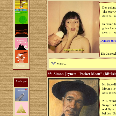
Das gelung
The War On
(2019-06-16)
In meine Ja
guten Liede
(2020-01-16)
[
Damien Jur
Die Jahresch
Mehr ...
Oben
#5: Simon Joyner: "Pocket Moon" (BB*Isla
Auch gut
Ich liebe d
...
Moon ist s
(2019-10-27)
2017 wurde
Sänger nic
und Dylan.
bei den "S