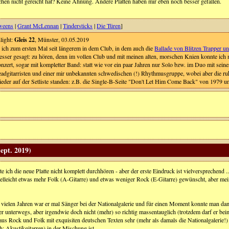
hen nicht gereicht hat? Keine Ahnung. Andere Platten haben mir eben noch besser gefallen.
weens
|
Grant McLennan
|
Tindersticks
|
Die Türen
]
light:
Gleis 22
, Münster, 03.05.2019
 ich zum ersten Mal seit längerem in dem Club, in dem auch die
Ballade von Blitzen Trapper u
besser gesagt: zu hören, denn im vollen Club und mit meinen alten, morschen Knien konnte ich m
onzert, sogar mit kompletter Band: statt wie vor ein paar Jahren nur Solo bzw. im Duo mit sein
 Leadgitarristen und einer mir unbekannten schwedischen (!) Rhythmusgruppe, wobei aber die ru
eder auf der Setliste standen: z.B. die Single-B-Seite "Don't Let Him Come Back" von 197
Sept. 2019)
 ich die neue Platte nicht komplett durchhören - aber der erste Eindruck ist vielversprechend ..
vielleicht etwas mehr Folk (A-Gitarre) und etwas weniger Rock (E-Gitarre) gewünscht, aber mein
 vielen Jahren war er mal Sänger bei der Nationalgalerie und für einen Moment konnte man damal
er unterwegs, aber irgendwie doch nicht (mehr) so richtig massentauglich (trotzdem darf er be
us Rock und Folk mit exquisiten deutschen Texten sehr (mehr als damals die Nationalgalerie
h: Akustikgitarren) in der Mischung ist.