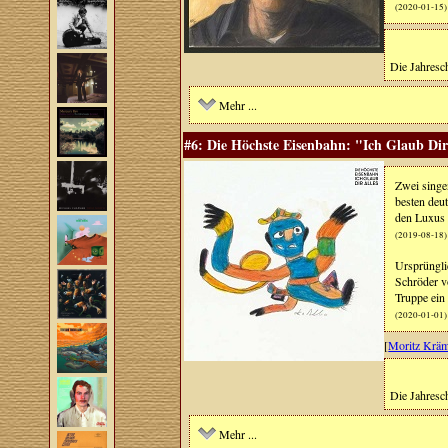
(2020-01-15)
Die Jahresch
Mehr ...
#6: Die Höchste Eisenbahn: "Ich Glaub Dir
Zwei singe
besten deu
den Luxus l
(2019-08-18)
Ursprüngli
Schröder v
Truppe ein 
(2020-01-01)
[
Moritz Krä
Die Jahresch
Mehr ...