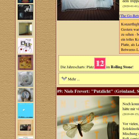
dem Treppc
(2020-01-01)
[
The Go-Bet
Konzerthigh
Gestern war
zu sehen - 
ein tolles K
Platte, als
Betweens-Li
12
Die Jahrescharts: Platz
im
Rolling Stone
!
Mehr ...
#9: Niels Frevert: "Putzlicht" (Grönland, 
Noch konnte
hätte mir 
(2019-09-15)
Vor vielen,
Solokünstl
Mischung a
Folk (spric