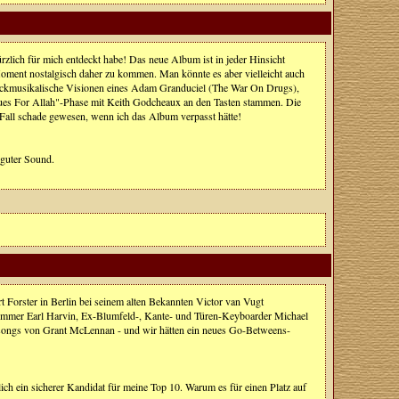
ürzlich für mich entdeckt habe! Das neue Album ist in jeder Hinsicht
Moment nostalgisch daher zu kommen. Man könnte es aber vielleicht auch
e rockmusikalische Visionen eines Adam Granduciel (The War On Drugs),
lues For Allah"-Phase mit Keith Godcheaux an den Tasten stammen. Die
n Fall schade gewesen, wenn ich das Album verpasst hätte!
 guter Sound.
t Forster in Berlin bei seinem alten Bekannten Victor van Vugt
rummer Earl Harvin, Ex-Blumfeld-, Kante- und Türen-Keyboarder Michael
songs von Grant McLennan - und wir hätten ein neues Go-Betweens-
ch ein sicherer Kandidat für meine Top 10. Warum es für einen Platz auf