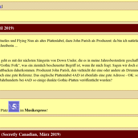
e
]
il 2019)
tuelles und Flying Nun als altes Plattenlabel, dazu John Parish als Produzent: da bin ich nat
reiberin ...
 geht es mit der nächsten Sängerin von Down Under, die es in meine Jahresbestenliste geschaf
Gothic Folk", was ein ziemlich bescheuerter Begriff ist, wenn ihr mich fragt. Sagen wir doch ein
 altbacken daherkommen. Produzent John Parish, den vielleicht der eine oder andere als Drumm
uch eine gute Referenz. Das englische Plattenlabel 4AD ist ebenfalls eine gute Adresse - OK: s
n Jahrhunderts bei 4AD so einige dunkle Gothic-Platten veröffentlicht wurden?
5
Platz
im
Musikexpress
!
 (Secretly Canadian, März 2019)