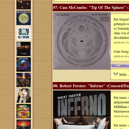
#7: Cass McCombs: "Tip Of The Sphere" (A
Ein Singer/
gelungen u
so formuli
ohne wie d
abschließe
(2019-02-17)
Gute Songs
(2020-01-01)
[
Bill Callaha
Mehr ..
#8: Robert Forster: "Inferno" (Concord/Fa
Ein neues 
aufgenomme
Mühlhaus u
Meisterwer
(2019-03-03)
Ein neues 