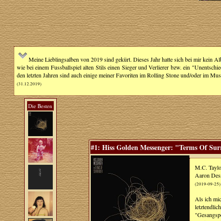
Meine Lieblingsalben von 2019 sind gekürt. Dieses Jahr hatte sich bei mir kein A
wie bei einem Fussballspiel alten Stils einen Sieger und Verlierer bzw. ein "Unents
den letzten Jahren sind auch einige meiner Favoriten im Rolling Stone und/oder im Musi
(31.12.2019)
Die Besten
#1: Hiss Golden Messenger: "Terms Of Sur
M.C. Taylo
Aaron Dess
(2019-09-25)
Als ich mi
letztendli
"Gesangspe