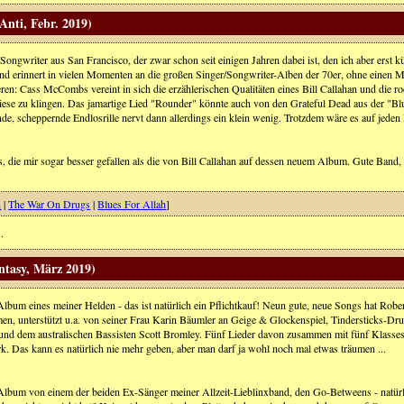
nti, Febr. 2019)
Songwriter aus San Francisco, der zwar schon seit einigen Jahren dabei ist, den ich aber erst k
nd erinnert in vielen Momenten an die großen Singer/Songwriter-Alben der 70er, ohne einen 
eren: Cass McCombs vereint in sich die erzählerischen Qualitäten eines Bill Callahan und di
iese zu klingen. Das jamartige Lied "Rounder" könnte auch von den Grateful Dead aus der "B
nde, scheppernde Endlosrille nervt dann allerdings ein klein wenig. Trotzdem wäre es auf jede
, die mir sogar besser gefallen als die von Bill Callahan auf dessen neuem Album. Gute Band,
n
|
The War On Drugs
|
Blues For Allah
]
.
ntasy, März 2019)
Album eines meiner Helden - das ist natürlich ein Pflichtkauf! Neun gute, neue Songs hat Rober
n, unterstützt u.a. von seiner Frau Karin Bäumler an Geige & Glockenspiel, Tindersticks-D
nd dem australischen Bassisten Scott Bromley. Fünf Lieder davon zusammen mit fünf Klasse
k. Das kann es natürlich nie mehr geben, aber man darf ja wohl noch mal etwas träumen ...
Album von einem der beiden Ex-Sänger meiner Allzeit-Lieblinxband, den Go-Betweens - natürli