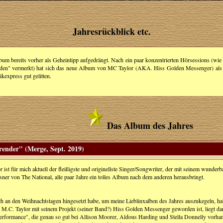
Jahresrückblick etc.
lbum bereits vorher als Geheintipp aufgedrängt. Nach ein paar konzentrierten Hörsessions (w
chieden" vermerkt) hat sich das neue Album von MC Taylor (AKA. Hiss Golden Messenger) als 
kexpress gut gelitten.
Das Album des Jahres
render" (Merge, Sept. 2019)
r ist für mich aktuell der fleißigste und originellste Singer/Songwriter, der mit seinem wund
ner von The National, alle paar Jahre ein tolles Album nach dem anderen herausbringt.
ch an den Weihnachtstagen hingesetzt habe, um meine Lieblinxalben des Jahres auszukegeln, hat
ch M.C. Taylor mit seinem Projekt (seiner Band?) Hiss Golden Messenger geworden ist, liegt d
rformance", die genau so gut bei Allison Moorer, Aldous Harding und Stella Donnelly vorha