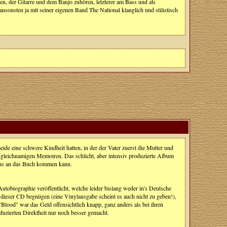
ten, der Gitarre und dem Banjo zuhören, letzterer am Bass und als
sonsten ja mit seiner eigenen Band The National klanglich und stilistisch
eide eine schwere Kindheit hatten, in der der Vater zuerst die Mutter und
n gleichnamigen Memoiren. Das schlicht, aber intensiv produzierte Album
i uns an das Buch kommen kann.
utobiographie veröffentlicht, welche leider bislang weder in's Deutsche
dieser CD begnügen (eine Vinylausgabe scheint es auch nicht zu geben!),
"Blood" war das Geld offensichtlich knapp, ganz anders als bei ihren
reduzierten Direktheit nur noch besser gemacht.