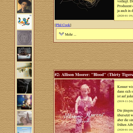
vorliegt. D
Produzent 
ja auch in d
(2020-01-19)
[
Phil Cook
]
Mehr ...
#2: Allison Moorer: "Blood" (Thirty Tigers
Kenner wiss
dann sich 
ist auf je
(2019-11-24)
Die jünger
übersetzt 
aber die si
frühen Albe
(2020-01-18)