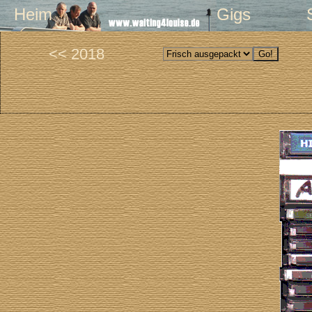
Heim
Gigs
<< 2018