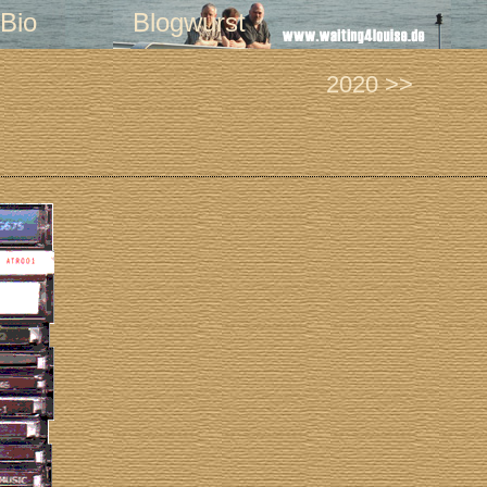
Bio
Blogwurst
2020 >>