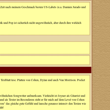
ur Zeit nach meinem Geschmack besten US-Labels (u.a. Damien Jurado und
olk und Pop ist sicherlich nicht ungewöhnlich, aber durch ihre wirklich
as Textblatt lese. Platten von Cohen, Dylan und auch Van Morrison. Pocket
hnlichen Songwriter aufmerksam. Vielleicht ist Joyner als Gitarrist und
n und als Texter im Besonderen steht er für mich auf dem Level von Cohen
n" das gleiche gute Gefühl und lausche genauso intensiv den Texten wie
llt!