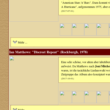
"American Stars 'n' Bars". Dazu kommt vi
A Hurricane", aufgenommen 1975, aber ers
(2017-07-01)
Mehr ...
Ian Matthews: "Discreet Repeat" (Rockburgh, 1978)
Eine sehr schöne, vor allem aber labelüb
aufweist. Da Matthews nach
Joni Mitchel
waren, ist die tasächliche Liedauswahl 
Zielgruppe das Album also konzipiert war
(2017-10-01)
Mehr ...