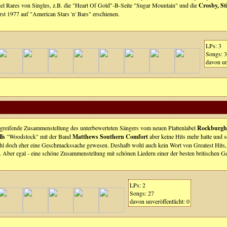
el Rares von Singles, z.B. die "Heart Of Gold"-B-Seite "Sugar Mountain" und die
Crosby, St
t 1977 auf "American Stars 'n' Bars" erschienen.
LPs: 3
Songs: 
davon unv
ergreifende Zusammenstellung des unterbewerteten Sängers vom neuen Plattenlabel
Rockburgh
ls
"Woodstock" mit der Band
Matthews Southern Comfort
aber keine Hits mehr hatte und s
wohl doch eher eine Geschmackssache gewesen. Deshalb wohl auch kein Wort von
Greatest Hits
. Aber egal - eine schöne Zusammenstellung mit schönen Liedern einer der besten britischen Ge
LPs: 2
Songs: 27
davon unveröffentlicht: 0