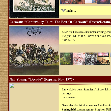
Mehr ...
Caravan: "Canterbury Tales: The Best Of Caravan" (Decca/Deram,
Auch die Caravan-Zusammenstellung erschi
It Again, I'd Do It All Over You" von 1
(2017-06-12)
Neil Young: "Decade" (Reprise, Nov. 1977)
Ein wirklich guter Sampler. Auf drei LPs
besorgen!
(2000-00-00)
Ganz klar: das ist einer meiner Lieblinx-
Springfield
, zusammen mit
Stephen Still