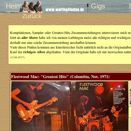
Heim
Gigs
Zurück
Kompilationen, Sampler oder Greatest Hits-Zusammenstellungen interessieren mich norm
Jetzt als
alter Mann
habe ich von meinen Lieblingen meist alle richtigen und wichtigen
deshalb nur eine solche Zusammenstellung anschaffen können.
Viele dieser Platten kommen aus künstlerischer Sicht natürlich nicht an die Originalalben
Kauf der
richtigen Alben
abgehalten. Viele der Originale habe ich mir inzwischen natü
(12.06.2017)
Fleetwood Mac: "Greatest Hits" (Columbia, Nov. 1971)