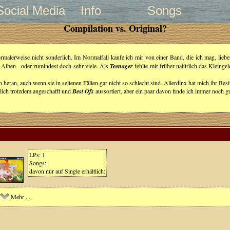
Social Media
Info
Songs
Compilation vs. Original?
alerweise nicht sonderlich. Im Normalfall kaufe ich mir von einer Band, die ich mag, liebe
 Alben - oder zumindest doch sehr viele. Als
Teenager
fehlte mir früher natürlich das Kleing
 heran, auch wenn sie in seltenen Fällen gar nicht so schlecht sind. Allerdinx hat mich ihr Besi
rlich trotzdem angeschafft und
Best Ofs
aussortiert, aber ein paar davon finde ich immer noch 
LPs: 1
Songs:
davon nur auf Single erhältlich:
Mehr ...