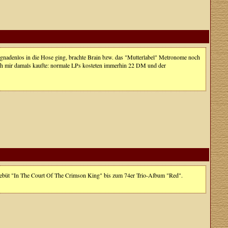
 gnadenlos in die Hose ging, brachte Brain bzw. das "Mutterlabel" Metronome noch
ich mir damals kaufte: normale LPs kosteten immerhin 22 DM und der
Debüt "In The Court Of The Crimson King" bis zum 74er Trio-Album "Red".