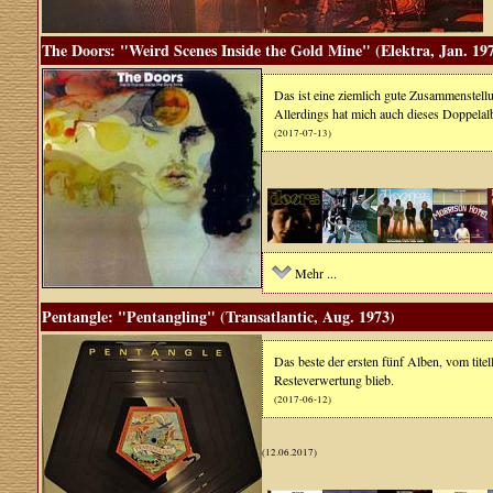
The Doors: "Weird Scenes Inside the Gold Mine" (Elektra, Jan. 19
Das ist eine ziemlich gute Zusammenstel
Allerdings hat mich auch dieses Doppelal
(2017-07-13)
Mehr ...
Pentangle: "Pentangling" (Transatlantic, Aug. 1973)
Das beste der ersten fünf Alben, vom ti
Resteverwertung blieb.
(2017-06-12)
(12.06.2017)