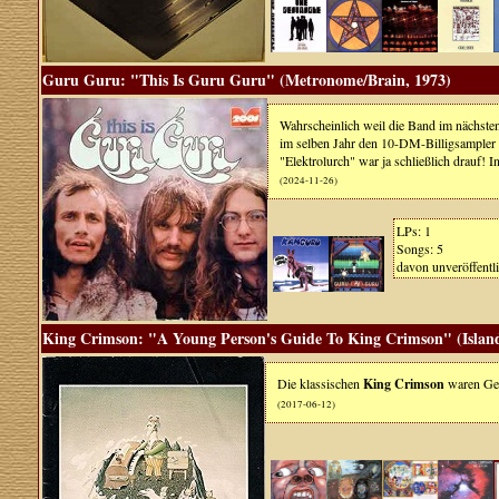
Guru Guru: "This Is Guru Guru" (Metronome/Brain, 1973)
Wahrscheinlich weil die Band im nächsten
im selben Jahr den 10-DM-Billigsampler 
"Elektrolurch" war ja schließlich drauf!
(2024-11-26)
LPs: 1
Songs: 5
davon unveröffentli
King Crimson: "A Young Person's Guide To King Crimson" (Island
Die klassischen
King Crimson
waren Ges
(2017-06-12)