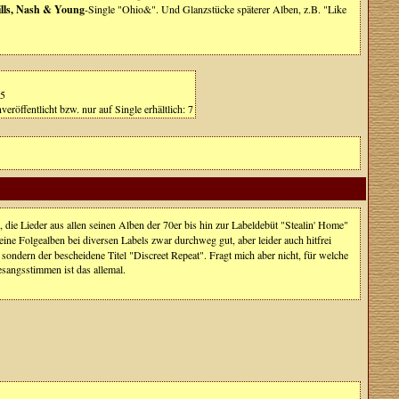
ills, Nash & Young
-Single "Ohio&". Und Glanzstücke späterer Alben, z.B. "Like
35
eröffentlicht bzw. nur auf Single erhältlich: 7
, die Lieder aus allen seinen Alben der 70er bis hin zur Labeldebüt "Stealin' Home"
eine Folgealben bei diversen Labels zwar durchweg gut, aber leider auch hitfrei
, sondern der bescheidene Titel "Discreet Repeat". Fragt mich aber nicht, für welche
sangsstimmen ist das allemal.