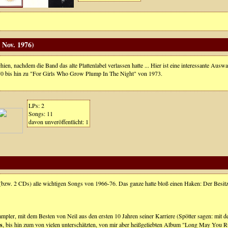
 Nov. 1976)
en, nachdem die Band das alte Plattenlabel verlassen hatte ... Hier ist eine interessante Au
970 bis hin zu "For Girls Who Grow Plump In The Night" von 1973.
LPs: 2
Songs: 11
davon unveröffentlicht: 1
 (bzw. 2 CDs) alle wichtigen Songs von 1966-76. Das ganze hatte bloß einen Haken: Der Besitz
Sampler, mit dem Besten von Neil aus den ersten 10 Jahren seiner Karriere (Spötter sagen: mit
s
, bis hin zum von vielen unterschätzten, von mir aber heißgeliebten Album "Long May You 