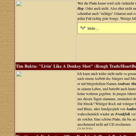
Wer die Platte kennt wird sich vielleich
Hop
. Oder auch nicht. Also eher nicht
scheinbar auch "richtige" Gitarren und s
jeden Fall richtig gute Songs. Wenige Ja
Mehr ...
Tim Buktu: "Livin' Like A Donkey Shot" (Rough Trade/HeartBe
Ich kann mich leider nicht mehr so genau
nach einem Auftritt des Sängers und Mul
er mit bürgerlichem Namen
Andreas Mat
in seinem Leben, und betreibt auch heut
keine weiteren gegeben. In jungen Jahre
aus diesen Tagen stammen, zumindest ohn
Die Musik? Witziger Rock mit witziger
und Blues, alles handgespielt von
Andre
wahrscheinlich wieder als
Freakfolk
ver
als solcher. Eine schöne Platte, die bis 
anscheinend nicht auf CD erschienen.
(21.04.2010)