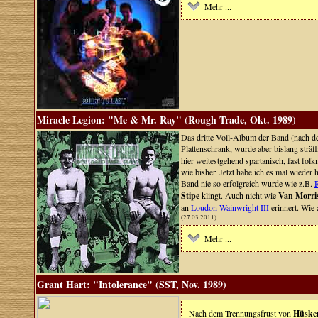
Mehr ...
Miracle Legion: "Me & Mr. Ray" (Rough Trade, Okt. 1989)
Das dritte Voll-Album der Band (nach 
Plattenschrank, wurde aber bislang sträf
hier weitestgehend spartanisch, fast fol
wie bisher. Jetzt habe ich es mal wieder
Band nie so erfolgreich wurde wie z.B.
Stipe
klingt. Auch nicht wie
Van Morri
an
Loudon Wainwright III
erinnert. Wie
(27.03.2011)
Mehr ...
Grant Hart: "Intolerance" (SST, Nov. 1989)
Nach dem Trennungsfrust von
Hüske