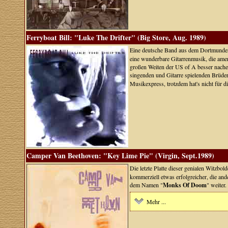
Ferryboat Bill: "Luke The Drifter" (Big Store, Aug. 1989)
Eine deutsche Band aus dem Dortmunder
eine wunderbare Gitarrenmusik, die amer
großen Weiten der US of A besser nachem
singenden und Gitarre spielenden Brüde
Musikexpress, trotzdem hat's nicht für d
Camper Van Beethoven: "Key Lime Pie" (Virgin, Sept.1989)
Die letzte Platte dieser genialen Witzbo
kommerziell etwas erfolgreicher, die and
dem Namen "
Monks Of Doom
" weiter.
Mehr ...