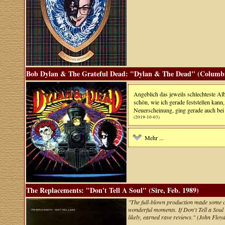
Bob Dylan & The Grateful Dead: "Dylan & The Dead" (Columbi
Angeblich das jeweils schlechteste Al
schön, wie ich gerade feststellen kann
Neuerscheinung, ging gerade auch bei 
(2019-10-03)
Mehr ...
The Replacements: "Don't Tell A Soul" (Sire, Feb. 1989)
"The full-blown production made some cr
wonderful moments. If Don't Tell a Soul
likely, earned rave reviews." (John Floy