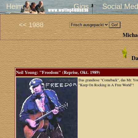
Heim
Gigs
Social Med
<< 1988
Michae
Da
Neil Young: "Freedom" (Reprise, Okt. 1989)
Das grandiose "Comeback", das Mr. Youn
"Keep On Rocking in A Free World"!