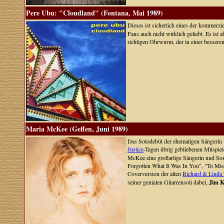
Pere Ubu: "Cloudland" (Fontana, Mai 1989)
Dieses ist sicherlich eines der kommer
Fans auch nicht wirklich geliebt. Es is
richtigen Ohrwurm, der in einer bessere
Maria McKee (Geffen, Juni 1989)
Das Solodebüt der ehemaligen Sängerin
Justice
-Tagen übrig gebliebenen Mitspie
McKee eine großartige Sängerin und Son
Forgotten What It Was In You", "To Mis
Coverversion der alten
Richard & Lind
seiner genialen Gitarrensoli dabei,
Jim K