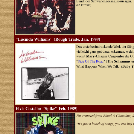
Band: der Schwanengesang sozusagen.
(02.12.2008)
"Lucinda Williams" (Rough Trade, Jan. 1989)
Das erste beeindruckende Werk der Säng
vielleicht ganz gut daran erkennen, welc
womit
Mary-Chapin Carpenter
die Co
"
Side Of The Road
" (
The Schramms
u
What Happens When We Talk" (
Baby 
Elvis Costello: "Spike" Feb. 1989)
Far removed from Blood & Chocolate, Sp
"It's just a bunch of songs, you can buy 