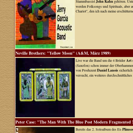
Stammbassist
John Kahn
gehören. Unte
werden Folksongs und Spirituals, aber 
Chariot", den ich nach meine erschütter
Neville Brothers: "Yellow Moon" (A&M, März 1989)
Live war die Band um die 4 Brüder
Art
(Saxofon) schon immer der Oberhammer - 
von Produzent
Daniel Lanois
sicherlic
versucht, ein weiteres durchschnittlic
Peter Case: "The Man With The Blue Post Modern Fragmented Neo
Bereits das 2. Soloalbum des Ex-
Plimso