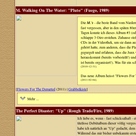
M. Walking On The Water: "Pluto" (Fuego, 1989)
Die
M.'s
- die beste Band vom Niederrh
fast vergessen, aber in den späten 80
Tagen konnte ich dieses Album #3 (od
schlappe 3 Oiro erstehen. Zuhause stell
CDs in der Videothek, um sie dann au
gehört hatte, zum anderen, dass die Pl
gegurgelt und erfahren, dass die Jun
herauskommt (bereits vorbestellt!) un
ist bereits organisiert!). Was für ein
(2010-12-31)
Das neue Album heisst "Flowers For Th
(2011-02-04)
[
Flowers For The Departed
(2011) |
Grabbelkiste
]
Mehr ...
The Perfect Disaster: "Up" (Rough Trade/Fire, 1989)
Ich liebe es, wenn - fast schicksalhaft -
titellose Debütalbum dieser völlig ver
habe ich natürlich an "Up" gedacht, dem
Während das mir bisher unbekannte erst