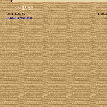
<< 1988
Erstellt: 19.09.2002
Letzte Ak
Homepage im neuen Fenster
W