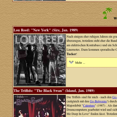
w
Lou Reed: "New York" (Sire, Jan. 1989)
Nach einigen eher ruhigen Jahren ein g
überzeugen, trotzdem steht eher die Ban
am elektrischen Kontrabass) und ein Sch
Linernotes. Dazu kommen sporadische 
Tucker
!
Mehr ...
The Triffids: "The Black Swan" (Island, Jan. 1989)
Die Triffids sind für mich - nach den
Go-
(zeitgleich mit den
Go-Betweens
!) durch
Majordebüt "
Calenture
" (1987) . Als da
Drumcomputern gearbeitet wird und sic
Me Deep In Love" finden lässt. Trotzdem