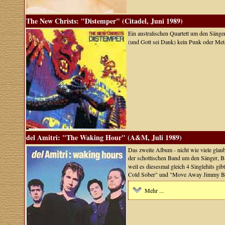
The New Christs: "Distemper" (Citadel, Juni 1989)
Ein australischen Quartett um den Säng
(und Gott sei Dank) kein Punk oder Met
del Amitri: "The Waking Hour" (A&M, Juli 1989)
Das zweite Album - nicht wie viele glaube
der schottischen Band um den Sänger, B
weil es diesesmal gleich 4 Singlehits g
Cold Sober" und "Move Away Jimmy Bl
Mehr ...