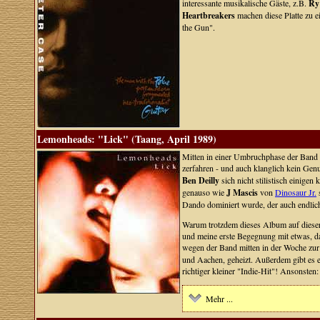
interessante musikalische Gäste, z.B.
Ry
Heartbreakers
machen diese Platte zu e
the Gun".
Lemonheads: "Lick" (Taang, April 1989)
Mitten in einer Umbruchphase der Band 
zerfahren - und auch klanglich kein Gen
Ben Deilly
sich nicht stilistisch einig
genauso wie
J Mascis
von
Dinosaur Jr.
s
Dando dominiert wurde, der auch endlich
Warum trotzdem dieses Album auf dieser 
und meine erste Begegnung mit etwas, d
wegen der Band mitten in der Woche zu
und Aachen, geheizt. Außerdem gibt es ei
richtiger kleiner "Indie-Hit"! Ansonsten:
Mehr ...