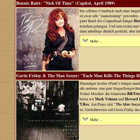
Bonnie Raitt: "Nick Of Time" (Capitol, April 1989)
Ein schönes Comeback nach einer langen 
ist zwar sehr "mainstreamig" geworden, 
guter Band (Ex-Copperhead-Sänger
Hut
trotzdem gelungen. Und zum ersten mal
dann allerdings ähnlich gestrickt, aber le
Mehr ...
Gavin Friday & The Man Seezer: "Each Man Kills The Things He
Ehemaliger irscher (Punk?)-Sänger mach
alle anderen: eine gute Singer/Songwrite
Yorker Musiker: die Gitarristen
Bill Fris
hören wir
Mark Volman
und
Howard 
T.Rex
. Am Piano sitzt
"The Man Seeze
ist. Gerüchteweise soll Gavin Friday da
Mehr ...