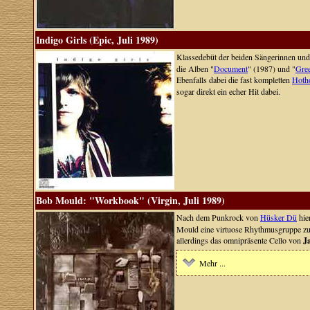
Indigo Girls (Epic, Juli 1989)
Klassedebüt der beiden Sängerinnen un
die Alben "
Document
" (1987) und "
Gre
Ebenfalls dabei die fast kompletten
Hoth
sogar direkt ein echer Hit dabei.
Bob Mould: "Workbook" (Virgin, Juli 1989)
Nach dem Punkrock von
Hüsker Dü
hier
Mould eine virtuose Rhythmusgruppe zur
allerdings das omnipräsente Cello von
J
Mehr ...