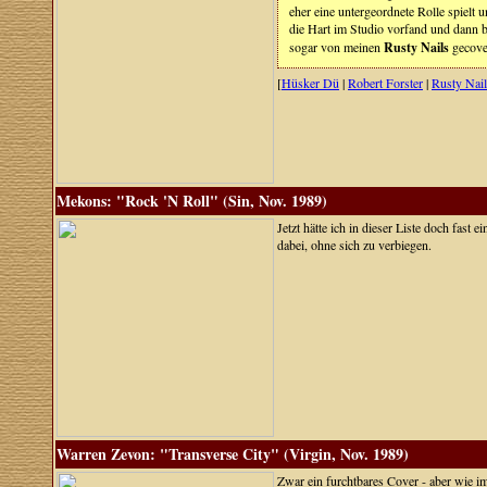
eher eine untergeordnete Rolle spielt
die Hart im Studio vorfand und dann b
sogar von meinen
Rusty Nails
gecove
[
Hüsker Dü
|
Robert Forster
|
Rusty Nail
Mekons: "Rock 'N Roll" (Sin, Nov. 1989)
Jetzt hätte ich in dieser Liste doch fa
dabei, ohne sich zu verbiegen.
Warren Zevon: "Transverse City" (Virgin, Nov. 1989)
Zwar ein furchtbares Cover - aber wie 