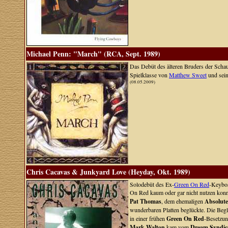
Michael Penn: "March" (RCA, Sept. 1989)
Das Debüt des älteren Bruders der Scha
Spielklasse von
Matthew Sweet
und sein
(08.05.2009)
Chris Cacavas & Junkyard Love (Heyday, Okt. 1989)
Solodebüt des Ex-
Green On Red
-Keyboa
On Red kaum oder gar nicht nutzen konnt
Pat Thomas
, dem ehemaligen
Absolute
wunderbaren Platten beglückte. Die Be
in einer frühen
Green On Red
-Besetzu
Mark Walton
kam vom
Dream Syndic