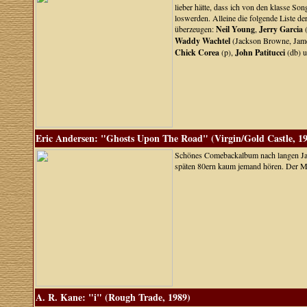
lieber hätte, dass ich von den klasse S
loswerden. Alleine die folgende Liste der
überzeugen:
Neil Young
,
Jerry Garcia
(
Waddy Wachtel
(Jackson Browne, Jame
Chick Corea
(p),
John Patitucci
(db) 
Eric Andersen: "Ghosts Upon The Road" (Virgin/Gold Castle, 1
Schönes Comebackalbum nach langen Jahre
späten 80ern kaum jemand hören. Der Man
A. R. Kane: "i" (Rough Trade, 1989)