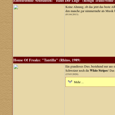
Einstürzende Neubauten: "Haus Der Lüge" (Rough Trade/Some B
Keine Ahnung, ob das jetzt das beste Alb
den manche gar nimmermehr als Musik be
(01.04.2013)
House Of Freaks: "Tantilla" (Rhino, 1989)
Ein grandioses Duo, bestehend nur aus 
Schweizer noch die
White Stripes
! Das
(15.03.2020)
Mehr ...