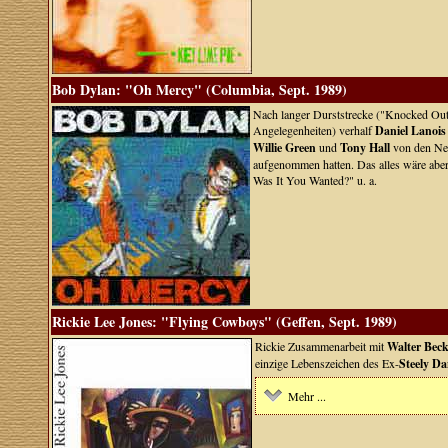
Bob Dylan: "Oh Mercy" (Columbia, Sept. 1989)
Nach langer Durststrecke ("Knocked Ou
Angelegenheiten) verhalf
Daniel Lanois
Willie Green
und
Tony Hall
von den Nev
aufgenommen hatten. Das alles wäre abe
Was It You Wanted?" u. a.
Rickie Lee Jones: "Flying Cowboys" (Geffen, Sept. 1989)
Rickie Zusammenarbeit mit
Walter Beck
einzige Lebenszeichen des Ex-
Steely D
Mehr ...