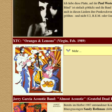
Ich liebe diese Platte, auf der
Paul West
Blind" ist einfach göttlich) und die Band 
auch in diesen Liedern ihre Punkrockwur
größten - und nicht U2, R.E.M. oder Gun
XTC: "Oranges & Lemons" (Virgin, Feb. 1989)
Mehr ...
Jerry Garcia Acoustic Band: "Almost Acoustic" (Grateful Dead 
Bereits im Herbst 1987 entstandener Kon
Bluesgrasstagen
Sandy Rothman
(dobr