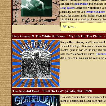
Brüdern bei
Rain Parade
und gründete sp
Long Ryders
,
Johnette Napolitano
vo
ehemalige Sänger von
Dream Syndicate
.
getan, der damals in den frühen 80ern m
Lichtblick in einer dunklen Phase der R
Mehr ...
Dave Graney & The White Buffaloes: "My Life On The Plains" (F
Sänger
Dave Graney
und Trommlerin
C
ziemlich krachigen Bluesrock mit monoton
Kanten, ganz so wie ich ihn mag. Bei d
(das aber viele wohl nur durch
Tim Buck
dafür, dass wir uns auch mit W4L dran
The Grateful Dead: "Built To Last" (Arista, Okt. 1989)
Das letzte Studioalbum einer meiner alle
mehr so überraschend, aber auch nicht wi