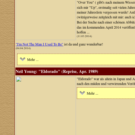
"Over You" ( gibt's nach meinem Wisse
sich mir "Up", erstmalig seit vielen Jahr
meiner Jahresliste vergessen wurde! Auß
(witzigerweise zeitgleich mit mir: auch i
Bei der Suche nach einer schönen Abbil
das im kommenden April 2014 veröffentl
hoffen ...
(11.03.2014)
"I'm Not The Man I Used To Be"
ist da und ganz wunderbar!
(04.04.2014)
Mehr ...
Neil Young: "Eldorado" (Reprise, Apr. 1989)
"Eldorado" war als allein in Japan und 
nach den müden und verwirrenden Veröffe
Mehr ...